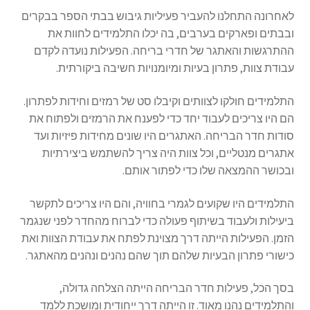
חדרי בריחה און ליין
לאחרונה התחלנו להעביר פעיליות גיבוש בבתי הספר בבקרים
ובבתים ופארקים בערבים, בה יכלו התלמידים לחוות את
ההתרגשות והאתגר של חדרי בריחה. הפעילות נועדה לקדם
חדר בריחה לילדים – מלך חדש לקמלוט
עבודת צוות, פתרון בעיות ומיומנויות חשיבה ביקורתית.
חדר בריחה לילדים – גיבורי על מצילים את העולם
התלמידים חולקו לצוותים וקיבלו סט של רמזים וחידות לפתרון.
הם היו צריכים לעבוד יחד כדי לפענח את הרמזים ולפתוח את
חדר בריחה לילדים – חטיפה על ידי חייזרים
סודות חדר הבריחה. האתגרים היו שונים מחידות פיזיות ועד
אתגרים מנטליים, וכל צוות היה צריך להשתמש ביצירתיות
הרחב
ידע כללי
ובכושר ההמצאה שלו כדי לפתור אותם.
את
תפריט
צור קשר
התלמידים היו שקועים לגמרי בחוויה, והם היו צריכים לתקשר
הילד
ביעילות ולעבוד בשיתוף פעולה כדי לברוח מהחדר לפני שנגמר
Products
הזמן. הפעילות הייתה דרך מצוינת לפתח את עבודת הצוות ואת
search
כישורי פתרון הבעיות שלהם תוך שהם נהנים ונהנים מהאתגר.
בסך הכל, פעילות חדר הבריחה הייתה הצלחה גדולה,
והתלמידים נהנו מאוד. זו הייתה דרך ייחודית ומושכת ללמד