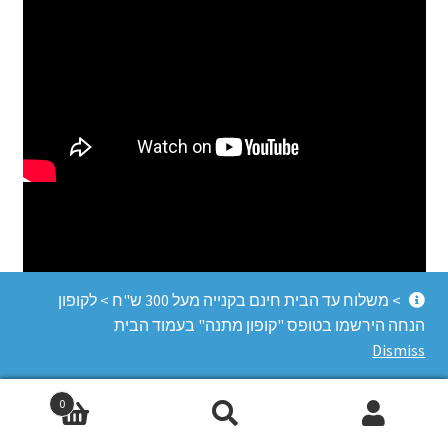
> משלוח עד הבית חינם בקנייה מעל 300 ש"ח > לקופון
הנחה הירשמו בטופס "קופון מתנה" בעמוד הבית
Dismiss
0
Search
Search