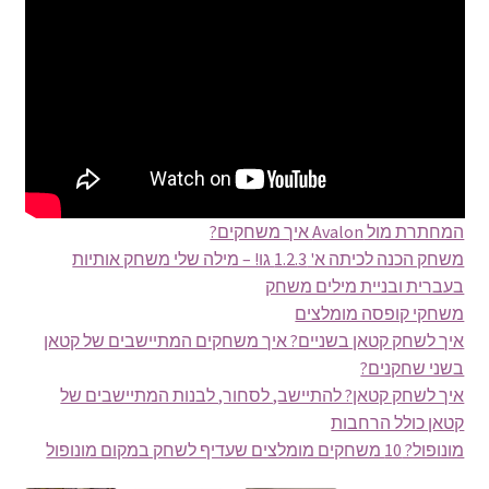
Products
search
המחתרת מול Avalon איך משחקים?
משחק הכנה לכיתה א' 1.2.3 גו! – מילה שלי משחק אותיות
בעברית ובניית מילים משחק
משחקי קופסה מומלצים
איך לשחק קטאן בשניים? איך משחקים המתיישבים של קטאן
בשני שחקנים?
איך לשחק קטאן? להתיישב, לסחור, לבנות המתיישבים של
קטאן כולל הרחבות
מונופול? 10 משחקים מומלצים שעדיף לשחק במקום מונופול