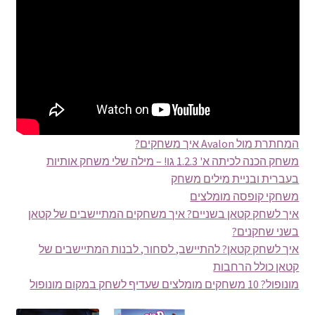
המחתרת מול Avalon איך משחקים?
משחק הכנה לכיתה א' 1.2.3 גו! – מילה שלי משחק אותיות
בעברית ובניית מילים משחק
משחקי קופסה מומלצים
איך לשחק קטאן בשניים? איך משחקים המתיישבים של קטאן
בשני שחקנים?
איך לשחק קטאן? להתיישב, לסחור, לבנות המתיישבים של
קטאן כולל הרחבות
מונופול? 10 משחקים מומלצים שעדיף לשחק במקום מונופול