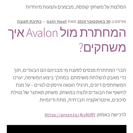
המלצות על משחקי קופסה, מבצעים והצעות מיוחדות
תל"ן משחקי חשיבה לבית ספר
פורסם ב-
30 באוקטובר 2024
מאת
Galit Yosef
—
כתיבת תגובה
המחתרת מול Avalon איך
משחקי למידה
משחקים?
משחקי קופסה
הפעלה מיוחדת למבוגרים
חברי המחתרת מנסים לפענח מי מבניהם הם הבוגדים, תוך
הרחב
סדנאות יצירה
כדי מאבק להצלחת משימתם. במהלך ביצוע המשימה, יערכו
את
המשתתפים דיונים, תרגילי הונאה והיסקים לוגיים – על מנת
תפריט
הרחב
לחשוף את הבוגדים ולנצח במשחק. משחק מאתגר של נטילת
חדרי בריחה
הילד
את
סיכונים, אינטראקציה חברתית, מתח ודינמיות.
תפריט
הרחב
ידע כללי
הילד
את
לרכישה באמזון:
https://amzn.to/4cvNiRY
תפריט
צור קשר
הילד