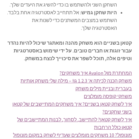
השחקן השני ולהשתמש בו כדי להשיג את היעדים שלך.
היות שחקן גמיש:
אל תתחייב לאסטרטגיה אחת בלבד.
השתמש במצבים המשתנים כדי לשנות את
האסטרטגיה שלך.
קטאן בשניים הוא משחק מהנה ומאתגר שיכול להיות נהדר
עבור זוגות או חברים טובים. על ידי שימוש באסטרטגיות
וטיפים אלה, תוכל לשפר את סיכוייך לנצח במשחק.
המחתרת מול Avalon איך משחקים?
משחק הכנה לכיתה א' 1.2.3 גו! – מילה שלי משחק אותיות
בעברית ובניית מילים משחק
משחקי קופסה מומלצים
איך לשחק קטאן בשניים? איך משחקים המתיישבים של קטאן
בשני שחקנים?
איך לשחק קטאן? להתיישב, לסחור, לבנות המתיישבים של
קטאן כולל הרחבות
מונופול? 10 משחקים מומלצים שעדיף לשחק במקום מונופול