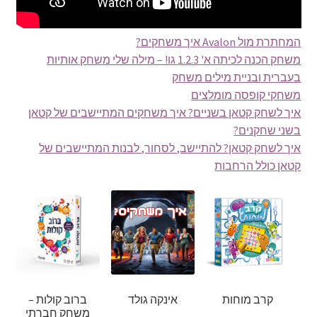
המחתרת מול Avalon איך משחקים?
משחק הכנה לכיתה א' 1.2.3 גו! – מילה שלי משחק אותיות
בעברית ובניית מילים משחק
משחקי קופסה מומלצים
איך לשחק קטאן בשניים? איך משחקים המתיישבים של קטאן
בשני שחקנים?
איך לשחק קטאן? להתיישב, לסחור, לבנות המתיישבים של
קטאן כולל הרחבות
קרב מוחות
אינקה גולד
ברוב קולות –
משחק חברתי