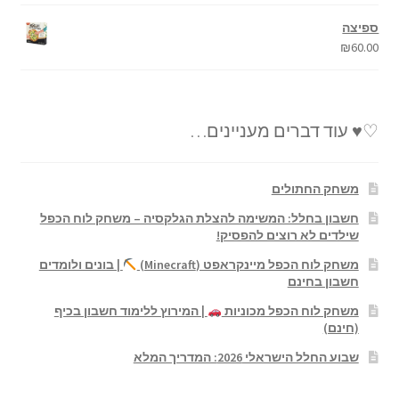
ספיצה
₪
60.00
♡♥ עוד דברים מעניינים…
משחק החתולים
חשבון בחלל: המשימה להצלת הגלקסיה – משחק לוח הכפל
שילדים לא רוצים להפסיק!
משחק לוח הכפל מיינקראפט (Minecraft)
| בונים ולומדים
חשבון בחינם
משחק לוח הכפל מכוניות
| המירוץ ללימוד חשבון בכיף
(חינם)
שבוע החלל הישראלי 2026: המדריך המלא