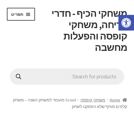
משחקי הכיף - חדרי
דלג
לדלג
תפריט
פתח סרגל נגישות
לתוכן
לניווט
בריחה, משחקי
קופסה והפעלות
מחשבה
הרחב
דף בית
את
Products
תפריט
search
הרחב
חנות
הילד
את
תפריט
הרחב
חוג משחקי קופסה
הילד
את
Home
משחקי קופסה
Scout מועמד למשחק השנה – משחק
תפריט
קלפים סוחף שלא הפסקנו לשחק
הרחב
חדרי בריחה
הילד
את
תפריט
הרחב
ידע כללי
הילד
את