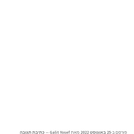
תפריט
צור קשר
הילד
Products
search
פורסם ב-
25 באוגוסט 2022
מאת
Galit Yosef
—
כתיבת תגובה