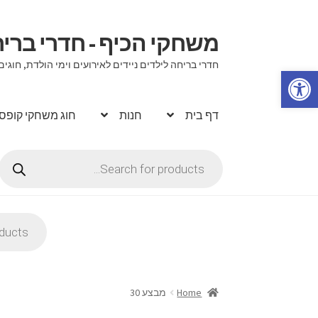
משחקי הכיף - חדרי בר
דלג
לדלג
לתוכן
לניווט
חדרי בריחה לילדים ניידים לאירועים וימי הולדת, ח
פתח סרגל נגישות
דף בית
חנות
חוג משחקי קופס
Products
search
Products
search
Home
מבצע 30