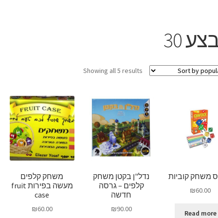
ע 30
Showing all 5 results
ס משחק קוביות
נדל"ן בקטן משחק
משחק קלפים
קלפים – גרסה
מעשה בפירות fruit
₪
60.00
חדשה
case
₪
60.00
₪
90.00
Read more