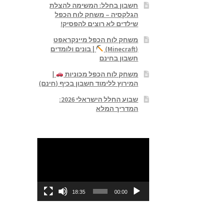
חשבון בחלל: המשימה להצלת
הגלקסיה – משחק לוח הכפל
שילדים לא רוצים להפסיק!
משחק לוח הכפל מיינקראפט
(Minecraft)
| בונים ולומדים
חשבון בחינם
משחק לוח הכפל מכוניות
|
המירוץ ללימוד חשבון בכיף (חינם)
שבוע החלל הישראלי 2026:
המדריך המלא
נגן
וידאו
18:35
00:00