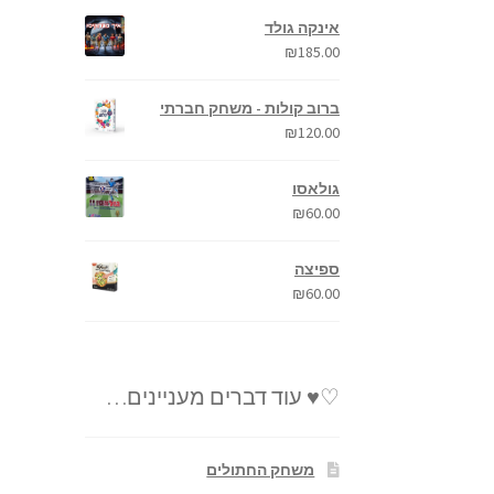
אינקה גולד
₪
185.00
ברוב קולות - משחק חברתי
₪
120.00
גולאסו
₪
60.00
ספיצה
₪
60.00
♡♥ עוד דברים מעניינים…
משחק החתולים