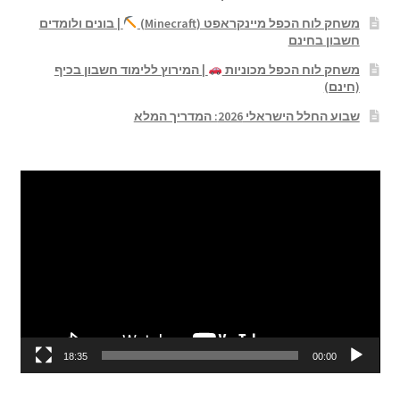
משחק לוח הכפל מיינקראפט (Minecraft)
| בונים ולומדים
חשבון בחינם
משחק לוח הכפל מכוניות
| המירוץ ללימוד חשבון בכיף
(חינם)
שבוע החלל הישראלי 2026: המדריך המלא
נגן
וידאו
18:35
00:00