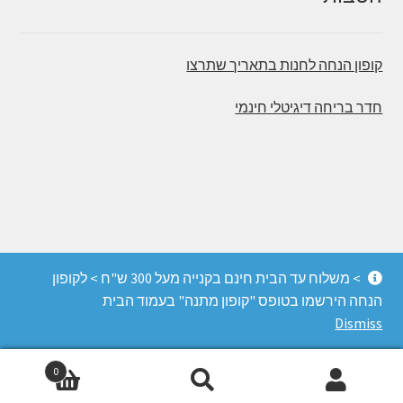
קופון הנחה לחנות בתאריך שתרצו
חדר בריחה דיגיטלי חינמי
© משחקי הכיף - חדרי בריחה, משחקי קופסה והפעלות
> משלוח עד הבית חינם בקנייה מעל 300 ש"ח > לקופון
מחשבה 2026
הנחה הירשמו בטופס "קופון מתנה" בעמוד הבית
החנות מופעלת על ידי Storefront ו-WooCommerce
.
Dismiss
0
Search
Search