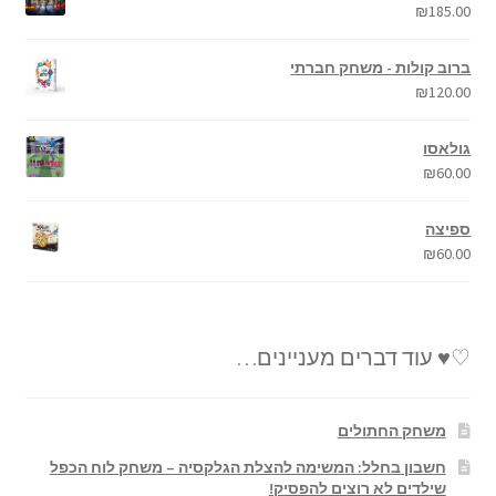
₪
185.00
ברוב קולות - משחק חברתי
₪
120.00
גולאסו
₪
60.00
ספיצה
₪
60.00
♡♥ עוד דברים מעניינים…
משחק החתולים
חשבון בחלל: המשימה להצלת הגלקסיה – משחק לוח הכפל
שילדים לא רוצים להפסיק!