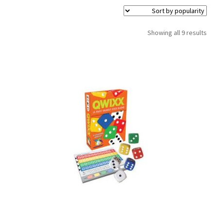
תפריט
צור קשר
הילד
Products
Showing all 9 results
search