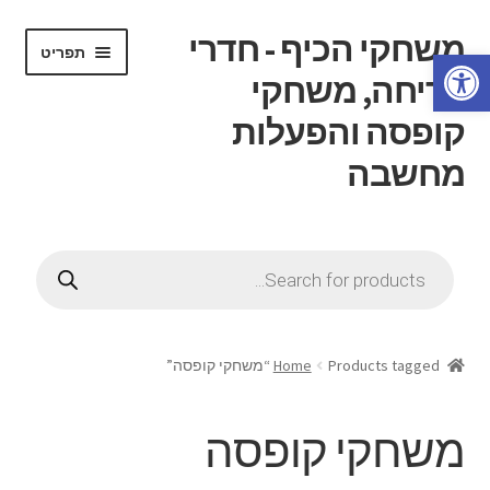
משחקי הכיף - חדרי
דלג
לדלג
תפריט
פתח סרגל נגישות
לתוכן
לניווט
בריחה, משחקי
קופסה והפעלות
מחשבה
הרחב
דף בית
את
Products
תפריט
search
הרחב
חנות
הילד
את
תפריט
הרחב
חוג משחקי קופסה
הילד
את
Products tagged “משחקי קופסה”
Home
תפריט
הרחב
חדרי בריחה
הילד
את
משחקי קופסה
תפריט
הרחב
ידע כללי
הילד
את