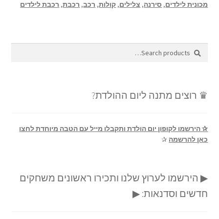
מכונית לילדים
,
סירנה
,
צלילים
,
קולות
,
רכב
,
רכבת
,
רכבת לילדים
Search
Search
for:
♛ רוצים מתנה ליום ההולדת?
✰ הירשמו לקופון יום הולדת ותקבלו מייל עם הטבה מיוחדת לחצו
כאן להרשמה
✰
▶ הירשמו לערוץ שלנו ותכירו ראשונים משחקים
חדשים וסדנאות: ▶