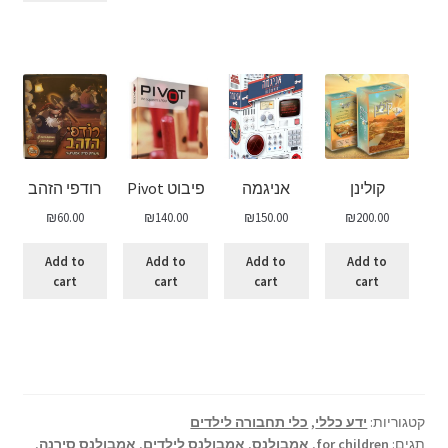
קולינן
אניגמה
פיבוט Pivot
רודפי הזהב
₪
60.00
₪
140.00
₪
150.00
₪
200.00
Add to
Add to
Add to
Add to
cart
cart
cart
cart
קטגוריות:
ידע כללי
,
כלי תחבורה לילדים
תגים:
for children
,
אמבולנס
,
אמבולנס לילדים
,
אמבולנס סירנה
,