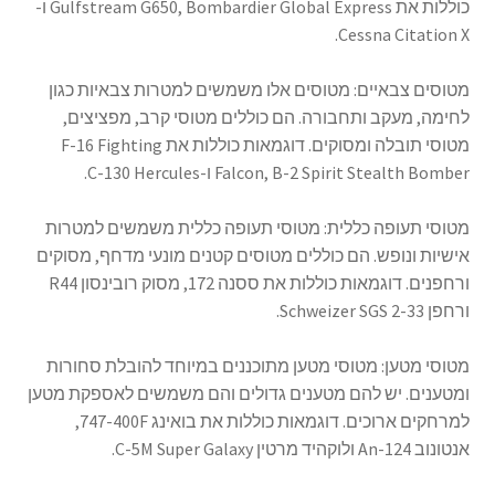
כוללות את Gulfstream G650, Bombardier Global Express ו-
Cessna Citation X.
מטוסים צבאיים: מטוסים אלו משמשים למטרות צבאיות כגון
לחימה, מעקב ותחבורה. הם כוללים מטוסי קרב, מפציצים,
מטוסי תובלה ומסוקים. דוגמאות כוללות את F-16 Fighting
Falcon, B-2 Spirit Stealth Bomber ו-C-130 Hercules.
מטוסי תעופה כללית: מטוסי תעופה כללית משמשים למטרות
אישיות ונופש. הם כוללים מטוסים קטנים מונעי מדחף, מסוקים
ורחפנים. דוגמאות כוללות את ססנה 172, מסוק רובינסון R44
ורחפן Schweizer SGS 2-33.
מטוסי מטען: מטוסי מטען מתוכננים במיוחד להובלת סחורות
ומטענים. יש להם מטענים גדולים והם משמשים לאספקת מטען
למרחקים ארוכים. דוגמאות כוללות את בואינג 747-400F,
אנטונוב An-124 ולוקהיד מרטין C-5M Super Galaxy.