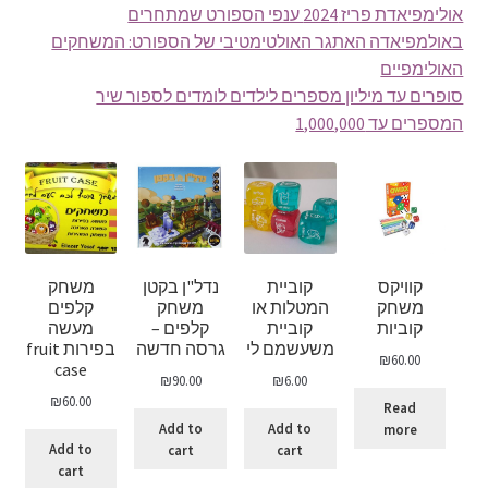
אולימפיאדת פריז 2024 ענפי הספורט שמתחרים
באולמפיאדה האתגר האולטימטיבי של הספורט: המשחקים
האולימפיים
סופרים עד מיליון מספרים לילדים לומדים לספור שיר
המספרים עד 1,000,000
קוויקס
קוביית
נדל"ן בקטן
משחק
משחק
המטלות או
משחק
קלפים
קוביות
קוביית
קלפים –
מעשה
משעשמם לי
גרסה חדשה
בפירות fruit
₪
60.00
case
₪
90.00
₪
6.00
₪
60.00
Read
Add to
Add to
more
Add to
cart
cart
cart