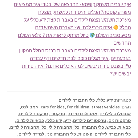
איך יוצרים משחק קופסא? ההרצאה שלי בטדי איך ממציאים
משחק קופסה? הכלים והיסודות למשחק מוצלח
מערכת השמש מצגת לילדים בעברית קצת ידע כללי על
החלל
איזה כוכבי לכת יש? מערכת השמש דגם
מסע סביב העולם
טיול מרתק לראות את 7 פלאי העולם
החדשים
מערכת השמש מצגת לילדים בעברית בכנס החלל המקוון
בגבעתיים, איך מגלים כוכבי לכת חדשים ודף עבודה
ט"ו בשבט פירות יבשים למה אוכלים אותם? ואיזה פירות
יבשים יש?
קטגוריות:
ידע כללי
,
כלי תחבורה לילדים
תגים:
street vehicles
,
for children
,
cars for kids
,
אמבולנס
,
אמבולנס לילדים
,
אמבולנס סירנה
,
טרקטור
,
טרקטור לילדים
,
טרקטורונים
,
טרקטורים לילדים
,
ידע
,
ידע כללי
,
כבאיות לילדים
,
כבאית
,
כביש
,
כלי תחבורה
,
כלי תחבורה לולי
,
כלי תחבורה לילדים
,
כלי תחבורה לילדים ופעוטות
,
כלי תחבורה נוני
,
למידה לילדים
,