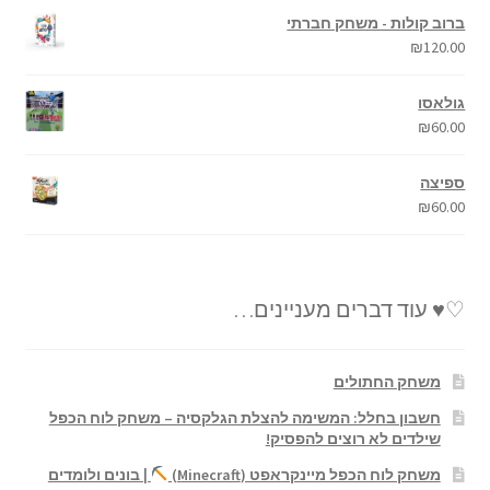
ברוב קולות - משחק חברתי
₪
120.00
גולאסו
₪
60.00
ספיצה
₪
60.00
♡♥ עוד דברים מעניינים…
משחק החתולים
חשבון בחלל: המשימה להצלת הגלקסיה – משחק לוח הכפל
שילדים לא רוצים להפסיק!
משחק לוח הכפל מיינקראפט (Minecraft)
| בונים ולומדים