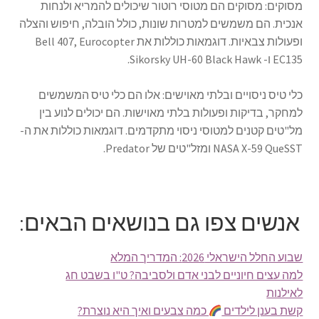
מסוקים: מסוקים הם מטוסי רוטור שיכולים להמריא ולנחות
אנכית. הם משמשים למטרות שונות, כולל הובלה, חיפוש והצלה
ופעולות צבאיות. דוגמאות כוללות את Bell 407, Eurocopter
EC135 ו- Sikorsky UH-60 Black Hawk.
כלי טיס ניסויים ובלתי מאוישים: אלו הם כלי טיס המשמשים
למחקר, בדיקות ופעולות בלתי מאוישות. הם יכולים לנוע בין
מל"טים קטנים למטוסי ניסוי מתקדמים. דוגמאות כוללות את ה-
NASA X-59 QueSST ומזל"טים של Predator.
אנשים צפו גם בנושאים הבאים:
שבוע החלל הישראלי 2026: המדריך המלא
למה עצים חיוניים לבני אדם ולסביבה? ט"ו בשבט חג
לאילנות
קשת בענן לילדים
כמה צבעים ואיך היא נוצרת?