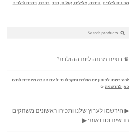
מכונית לילדים
,
סירנה
,
צלילים
,
קולות
,
רכב
,
רכבת
,
רכבת לילדים
Search
Search
for:
♛ רוצים מתנה ליום ההולדת?
✰ הירשמו לקופון יום הולדת ותקבלו מייל עם הטבה מיוחדת לחצו
כאן להרשמה
✰
▶ הירשמו לערוץ שלנו ותכירו ראשונים משחקים
חדשים וסדנאות: ▶