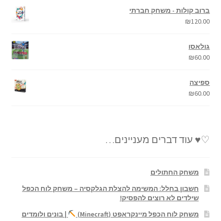
ברוב קולות - משחק חברתי
₪
120.00
גולאסו
₪
60.00
ספיצה
₪
60.00
♡♥ עוד דברים מעניינים…
משחק החתולים
חשבון בחלל: המשימה להצלת הגלקסיה – משחק לוח הכפל
שילדים לא רוצים להפסיק!
משחק לוח הכפל מיינקראפט (Minecraft)
| בונים ולומדים