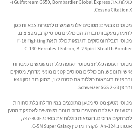
כוללות את Gulfstream G650, Bombardier Global Express ו-
Cessna Citation X.
מטוסים צבאיים: מטוסים אלו משמשים למטרות צבאיות כגון
לחימה, מעקב ותחבורה. הם כוללים מטוסי קרב, מפציצים,
מטוסי תובלה ומסוקים. דוגמאות כוללות את F-16 Fighting
Falcon, B-2 Spirit Stealth Bomber ו-C-130 Hercules.
מטוסי תעופה כללית: מטוסי תעופה כללית משמשים למטרות
אישיות ונופש. הם כוללים מטוסים קטנים מונעי מדחף, מסוקים
ורחפנים. דוגמאות כוללות את ססנה 172, מסוק רובינסון R44
ורחפן Schweizer SGS 2-33.
מטוסי מטען: מטוסי מטען מתוכננים במיוחד להובלת סחורות
ומטענים. יש להם מטענים גדולים והם משמשים לאספקת מטען
למרחקים ארוכים. דוגמאות כוללות את בואינג 747-400F,
אנטונוב An-124 ולוקהיד מרטין C-5M Super Galaxy.