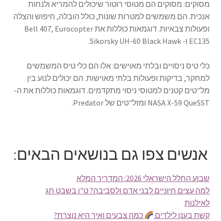
מסוקים: מסוקים הם מטוסי רוטור שיכולים להמריא ולנחות
אנכית. הם משמשים למטרות שונות, כולל הובלה, חיפוש והצלה
ופעולות צבאיות. דוגמאות כוללות את Bell 407, Eurocopter
EC135 ו- Sikorsky UH-60 Black Hawk.
כלי טיס ניסויים ובלתי מאוישים: אלו הם כלי טיס המשמשים
למחקר, בדיקות ופעולות בלתי מאוישות. הם יכולים לנוע בין
מל"טים קטנים למטוסי ניסוי מתקדמים. דוגמאות כוללות את ה-
NASA X-59 QueSST ומזל"טים של Predator.
אנשים צפו גם בנושאים הבאים:
שבוע החלל הישראלי 2026: המדריך המלא
למה עצים חיוניים לבני אדם ולסביבה? ט"ו בשבט חג
לאילנות
קשת בענן לילדים
כמה צבעים ואיך היא נוצרת?