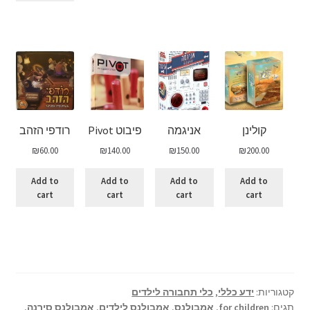
קולינן
אניגמה
פיבוט Pivot
רודפי הזהב
₪
60.00
₪
140.00
₪
150.00
₪
200.00
Add to
Add to
Add to
Add to
cart
cart
cart
cart
קטגוריות:
ידע כללי
,
כלי תחבורה לילדים
תגים:
for children
,
אמבולנס
,
אמבולנס לילדים
,
אמבולנס סירנה
,