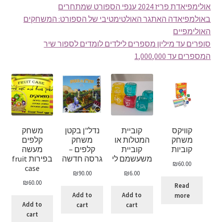
אולימפיאדת פריז 2024 ענפי הספורט שמתחרים
באולמפיאדה האתגר האולטימטיבי של הספורט: המשחקים
האולימפיים
סופרים עד מיליון מספרים לילדים לומדים לספור שיר
המספרים עד 1,000,000
קוויקס
קוביית
נדל"ן בקטן
משחק
משחק
המטלות או
משחק
קלפים
קוביות
קוביית
קלפים –
מעשה
משעשמם לי
גרסה חדשה
בפירות fruit
₪
60.00
case
₪
90.00
₪
6.00
₪
60.00
Read
Add to
Add to
more
Add to
cart
cart
cart