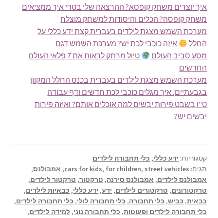
איך יוצרים משחק קופסא? ההרצאה שלי בטדי איך ממציאים
משחק קופסה? הכלים והיסודות למשחק מוצלח
מערכת השמש מצגת לילדים בעברית קצת ידע כללי על
החלל
איזה כוכבי לכת יש? מערכת השמש דגם
מסע סביב העולם
טיול מרתק לראות את 7 פלאי העולם
החדשים
מערכת השמש מצגת לילדים בעברית בכנס החלל המקוון
בגבעתיים, איך מגלים כוכבי לכת חדשים ודף עבודה
ט"ו בשבט פירות יבשים למה אוכלים אותם? ואיזה פירות
יבשים יש?
קטגוריות:
ידע כללי
,
כלי תחבורה לילדים
תגים:
street vehicles
,
for children
,
cars for kids
,
אמבולנס
,
אמבולנס לילדים
,
אמבולנס סירנה
,
טרקטור
,
טרקטור לילדים
,
טרקטורונים
,
טרקטורים לילדים
,
ידע
,
ידע כללי
,
כבאיות לילדים
,
כבאית
,
כביש
,
כלי תחבורה
,
כלי תחבורה לולי
,
כלי תחבורה לילדים
,
כלי תחבורה לילדים ופעוטות
,
כלי תחבורה נוני
,
למידה לילדים
,