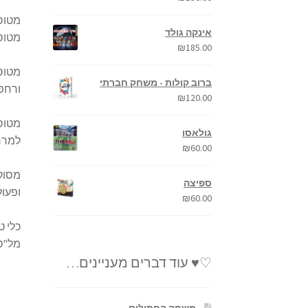
מטוסי
אינקה גולד
מטוסי תובלה 
₪
185.00
מטוסי
ברוב קולות - משחק חברתי
ורחפנים. דו
₪
120.00
מטוסי
גולאסו
למרחקים ארו
₪
60.00
מסוקי
ספיצה
ופעולות צבאי
₪
60.00
כלי ט
מל"טים ק
♡♥ עוד דברים מעניינים…
משחק החתולים