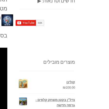
חדשים וסדנאות: ▶
מטו
יפי
בסר
מוצרים מובילים
קולינן
₪
200.00
נדל"ן בקטן משחק קלפים -
גרסה חדשה