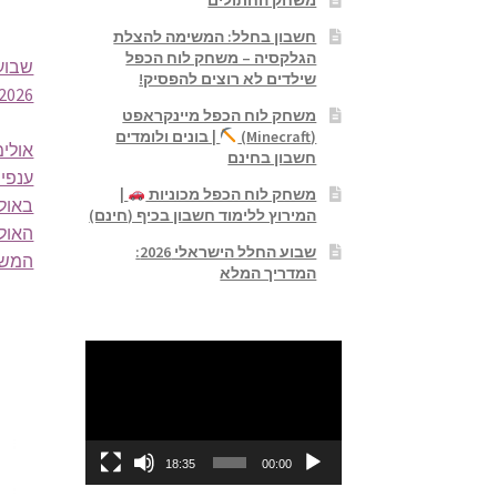
חשבון בחלל: המשימה להצלת
הגלקסיה – משחק לוח הכפל
שבוע
שילדים לא רוצים להפסיק!
2026: המדריך המלא
משחק לוח הכפל מיינקראפט
(Minecraft)
| בונים ולומדים
חשבון בחינם
ענפי
משחק לוח הכפל מכוניות
|
באול
המירוץ ללימוד חשבון בכיף (חינם)
האול
שבוע החלל הישראלי 2026:
המשח
המדריך המלא
נגן
וידאו
18:35
00:00