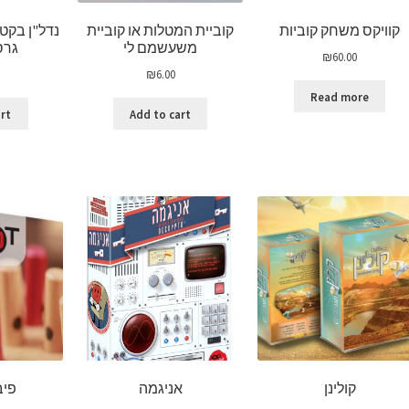
קוויקס משחק קוביות
קוביית המטלות או קוביית
נדל"ן בקט
משעשמם לי
גרס
₪
60.00
₪
6.00
Read more
art
Add to cart
קולינן
אניגמה
פיבוט