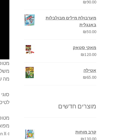
₪
90.00
מערבולת מילים מבולבלות
באנגלית
₪
50.00
מאקי סטאק
₪
120.00
מטוסי
אטילה
משלוח
₪
65.00
מה ש
סוגי 
לטיסות פ
מוצרים חדשים
מטוסי
קרב מוחות
ו-Cessna Citation X.
₪
130.00