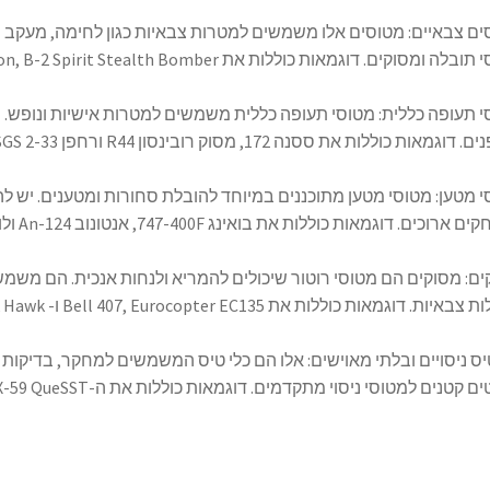
ם צבאיים: מטוסים אלו משמשים למטרות צבאיות כגון לחימה, מעקב ו
ומסוקים. דוגמאות כוללות את F-16 Fighting Falcon, B-2 Spirit Stealth Bomber ו-C-130 Hercules.
 תעופה כללית: מטוסי תעופה כללית משמשים למטרות אישיות ונופש. ה
גמאות כוללות את ססנה 172, מסוק רובינסון R44 ורחפן Schweizer SGS 2-33.
 מטען: מטוסי מטען מתוכננים במיוחד להובלת סחורות ומטענים. יש
כים. דוגמאות כוללות את בואינג 747-400F, אנטונוב An-124 ולוקהיד מרטין C-5M Super Galaxy.
ם: מסוקים הם מטוסי רוטור שיכולים להמריא ולנחות אנכית. הם משמש
ות. דוגמאות כוללות את Bell 407, Eurocopter EC135 ו- Sikorsky UH-60 Black Hawk.
יס ניסויים ובלתי מאוישים: אלו הם כלי טיס המשמשים למחקר, בדיקות ופ
טנים למטוסי ניסוי מתקדמים. דוגמאות כוללות את ה-NASA X-59 QueSST ומזל"טים של Predator.