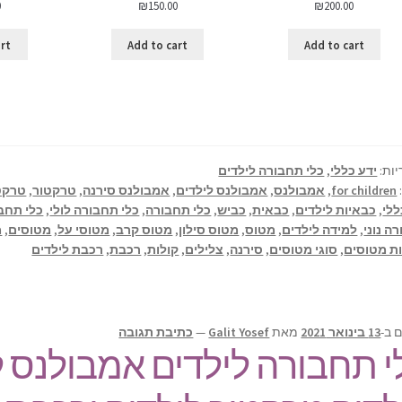
0
₪
150.00
₪
200.00
art
Add to cart
Add to cart
יות:
ידע כללי
,
כלי תחבורה לילדים
for children
,
אמבולנס
,
אמבולנס לילדים
,
אמבולנס סירנה
,
טרקטור
,
טרקטו
ללי
,
כבאיות לילדים
,
כבאית
,
כביש
,
כלי תחבורה
,
כלי תחבורה לולי
,
כלי תחב
ה נוני
,
למידה לילדים
,
מטוס
,
מטוס סילון
,
מטוס קרב
,
מטוסי על
,
מטוסים
,
מ
ת מטוסים
,
סוגי מטוסים
,
סירנה
,
צלילים
,
קולות
,
רכבת
,
רכבת לילדים
 ב-
13 בינואר 2021
מאת
Galit Yosef
—
כתיבת תגובה
י תחבורה לילדים אמבולנס ל