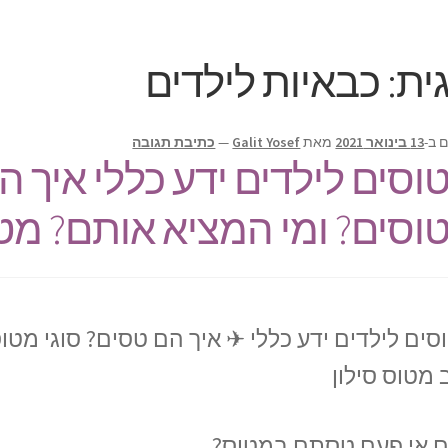
ית:
כבאיות לילדים
 ב-
13 בינואר 2021
מאת
Galit Yosef
—
כתיבת תגובה
וסים לילדים ידע כללי איך ה
וסים? ומי המציא אותם? מטו
סים לילדים ידע כללי ✈ איך הם טסים? סוגי מטו
 מטוס סילון
 אי פעם טסתם במטוס?