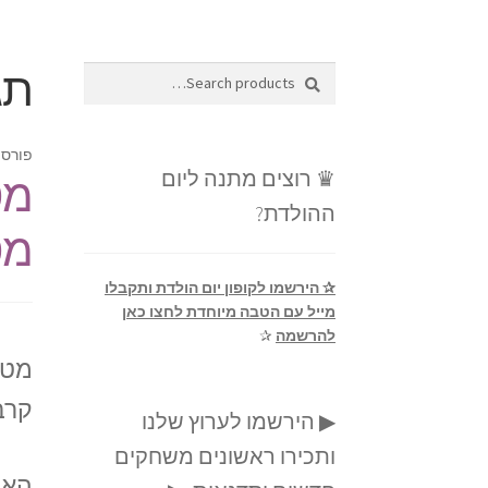
תג
Search
Search
for:
פורסם
♛ רוצים מתנה ליום
מט
ההולדת?
מט
✰ הירשמו לקופון יום הולדת ותקבלו
מייל עם הטבה מיוחדת לחצו כאן
להרשמה
✰
מטו
קרב
▶ הירשמו לערוץ שלנו
ותכירו ראשונים משחקים
האם