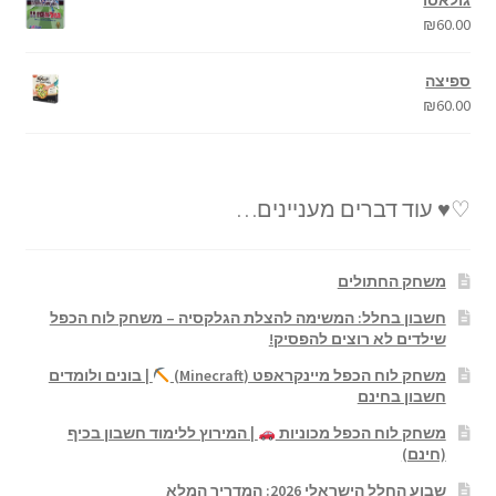
₪
60.00
ספיצה
₪
60.00
♡♥ עוד דברים מעניינים…
משחק החתולים
חשבון בחלל: המשימה להצלת הגלקסיה – משחק לוח הכפל
שילדים לא רוצים להפסיק!
משחק לוח הכפל מיינקראפט (Minecraft)
| בונים ולומדים
חשבון בחינם
משחק לוח הכפל מכוניות
| המירוץ ללימוד חשבון בכיף
(חינם)
שבוע החלל הישראלי 2026: המדריך המלא