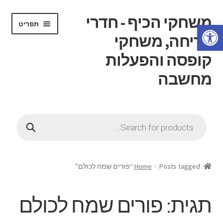
משחקי הכיף - חדרי
דלג
לדלג
תפריט
פתח סרגל נגישות
לתוכן
לניווט
בריחה, משחקי
קופסה והפעלות
מחשבה
הרחב
דף בית
את
Products
תפריט
search
הרחב
חנות
הילד
את
תפריט
הרחב
חוג משחקי קופסה
הילד
את
Posts tagged “פורים שמח לכולם”
Home
תפריט
הרחב
חדרי בריחה
הילד
את
תגית:
פורים שמח לכולם
תפריט
הרחב
ידע כללי
הילד
את