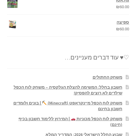
₪
60.00
ספיצה
₪
60.00
♡♥ עוד דברים מעניינים…
משחק החתולים
חשבון בחלל: המשימה להצלת הגלקסיה – משחק לוח הכפל
שילדים לא רוצים להפסיק!
משחק לוח הכפל מיינקראפט (Minecraft)
| בונים ולומדים
חשבון בחינם
משחק לוח הכפל מכוניות
| המירוץ ללימוד חשבון בכיף
(חינם)
שבוע החלל הישראלי 2026: המדריך המלא