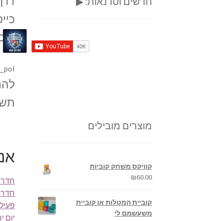
דרך
חדשים וסדנאות: ▶
כיי
ובס
_poI
להת
תשמ
מוצרים מובילים
אנש
קוויקס משחק קוביות
₪
60.00
חדרי 
חדר ב
קוביית המטלות או קוביית
פעילו
משעשמם לי
יום י