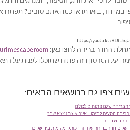
 טובה להכיר את החג, הסיפור, המנהגים והחגי
פי במיוחד, בואו תראו כמה אתם טובים? תפתרו 
יפור
https://youtu.be/H19LhqO
חלת החדר בריחה לחצו כאן:
/purimescaperoom
רו על הסרטון הזה פתוח שתוכלו לענות על השא
ים צפו גם בנושאים הבאים:
הבריחה שלנו פתוחים לכולם
ריחה נוסעים לתימן – איזה אוצר נמצא שם?
ת גיבוש כיתה
רושלים חדר בריחה שחרור הכותל ומקומות בירושלים