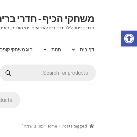
משחקי הכיף - חדרי בר
דלג
לדלג
לתוכן
לניווט
חדרי בריחה לילדים ניידים לאירועים וימי הולדת, ח
פתח סרגל נגישות
דף בית
חנות
חוג משחקי קופס
Products
search
Products
search
Posts tagged “פורים שמח”
Home