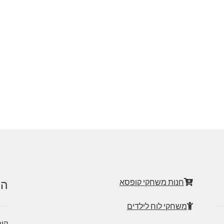
חנות משחקי קופסא
הט
משחקי לוח לילדים
קופ