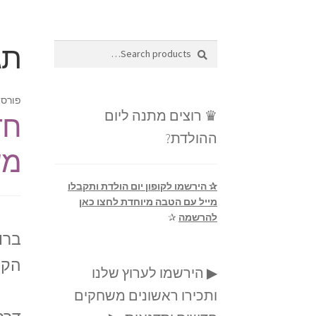
תג
Search
Search
for:
פורסם
♛ רוצים מתנה ליום
חד
ההולדת?
מש
✰ הירשמו לקופון יום הולדת ותקבלו
מייל עם הטבה מיוחדת לחצו כאן
להרשמה
✰
ברו
הקצ
▶ הירשמו לערוץ שלנו
ותכירו ראשונים משחקים