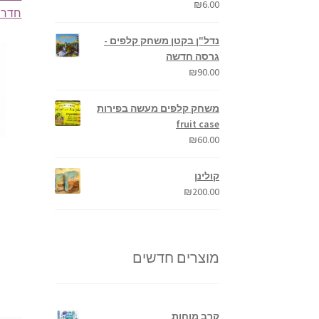
₪
6.00
חדר 
נדל"ן בקטן משחק קלפים -
גרסה חדשה
₪
90.00
משחק קלפים מעשה בפירות
fruit case
₪
60.00
קולינן
₪
200.00
מוצרים חדשים
קרב מוחות