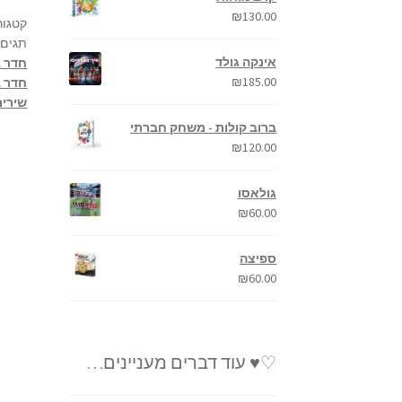
₪
130.00
קטגור
תגים:
אינקה גולד
חדר ב
₪
185.00
חדר ב
שירים
ברוב קולות - משחק חברתי
₪
120.00
גולאסו
₪
60.00
ספיצה
₪
60.00
♡♥ עוד דברים מעניינים…