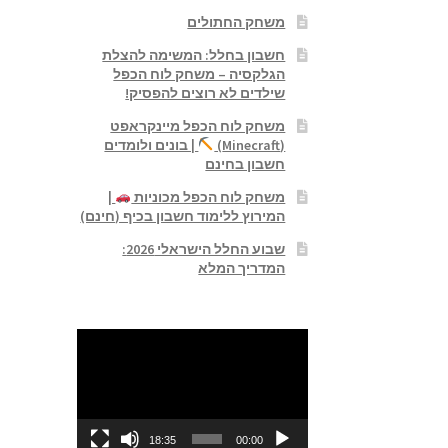
משחק החתולים
חשבון בחלל: המשימה להצלת
הגלקסיה – משחק לוח הכפל
שילדים לא רוצים להפסיק!
משחק לוח הכפל מיינקראפט
(Minecraft)
| בונים ולומדים
חשבון בחינם
משחק לוח הכפל מכוניות
|
המירוץ ללימוד חשבון בכיף (חינם)
שבוע החלל הישראלי 2026:
המדריך המלא
נגן
וידאו
18:35
00:00