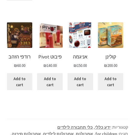
קולינן
אניגמה
פיבוט Pivot
רודפי הזהב
₪
60.00
₪
140.00
₪
150.00
₪
200.00
Add to
Add to
Add to
Add to
cart
cart
cart
cart
קטגוריות:
ידע כללי
,
כלי תחבורה לילדים
תגים:
for children
,
אמבולנס
,
אמבולנס לילדים
,
אמבולנס סירנה
,