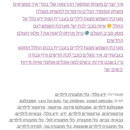
איך יוצרים משחק קופסא? ההרצאה שלי בטדי איך ממציאים
משחק קופסה? הכלים והיסודות למשחק מוצלח
מערכת השמש מצגת לילדים בעברית קצת ידע כללי על
החלל
איזה כוכבי לכת יש? מערכת השמש דגם
מסע סביב העולם
טיול מרתק לראות את 7 פלאי העולם
החדשים
מערכת השמש מצגת לילדים בעברית בכנס החלל המקוון
בגבעתיים, איך מגלים כוכבי לכת חדשים ודף עבודה
ט"ו בשבט פירות יבשים למה אוכלים אותם? ואיזה פירות
יבשים יש?
קטגוריות:
ידע כללי
,
כלי תחבורה לילדים
תגים:
street vehicles
,
for children
,
cars for kids
,
אמבולנס
,
אמבולנס לילדים
,
אמבולנס סירנה
,
טרקטור
,
טרקטור לילדים
,
טרקטורונים
,
טרקטורים לילדים
,
ידע
,
ידע כללי
,
כבאיות לילדים
,
כבאית
,
כביש
,
כלי תחבורה
,
כלי תחבורה לולי
,
כלי תחבורה לילדים
,
כלי תחבורה לילדים ופעוטות
,
כלי תחבורה נוני
,
למידה לילדים
,