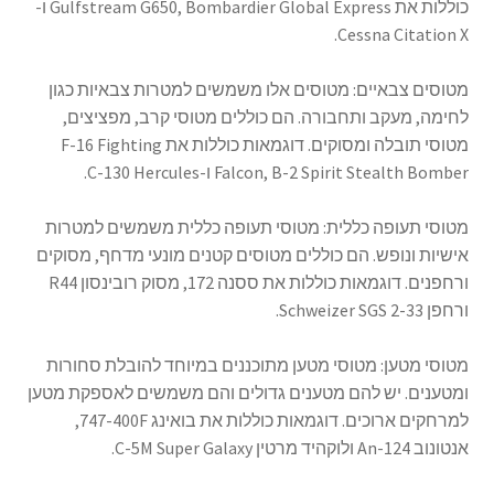
כוללות את Gulfstream G650, Bombardier Global Express ו-
Cessna Citation X.
מטוסים צבאיים: מטוסים אלו משמשים למטרות צבאיות כגון
לחימה, מעקב ותחבורה. הם כוללים מטוסי קרב, מפציצים,
מטוסי תובלה ומסוקים. דוגמאות כוללות את F-16 Fighting
Falcon, B-2 Spirit Stealth Bomber ו-C-130 Hercules.
מטוסי תעופה כללית: מטוסי תעופה כללית משמשים למטרות
אישיות ונופש. הם כוללים מטוסים קטנים מונעי מדחף, מסוקים
ורחפנים. דוגמאות כוללות את ססנה 172, מסוק רובינסון R44
ורחפן Schweizer SGS 2-33.
מטוסי מטען: מטוסי מטען מתוכננים במיוחד להובלת סחורות
ומטענים. יש להם מטענים גדולים והם משמשים לאספקת מטען
למרחקים ארוכים. דוגמאות כוללות את בואינג 747-400F,
אנטונוב An-124 ולוקהיד מרטין C-5M Super Galaxy.