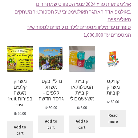
אולימפיאדת פריז 2024 ענפי הספורט שמתחרים
באולמפיאדה האתגר האולטימטיבי של הספורט: המשחקים
האולימפיים
סופרים עד מיליון מספרים לילדים לומדים לספור שיר
המספרים עד 1,000,000
קוויקס
קוביית
נדל"ן בקטן
משחק
משחק
המטלות או
משחק
קלפים
קוביות
קוביית
קלפים –
מעשה
משעשמם לי
גרסה חדשה
בפירות fruit
₪
60.00
case
₪
90.00
₪
6.00
₪
60.00
Read
Add to
Add to
more
Add to
cart
cart
cart