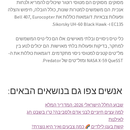
מסוקים: מסוקים הם מטוסי רוטור שיכולים להמריא ולנחות
אנכית. הם משמשים למטרות שונות, כולל הובלה, חיפוש והצלה
ופעולות צבאיות. דוגמאות כוללות את Bell 407, Eurocopter
EC135 ו- Sikorsky UH-60 Black Hawk.
כלי טיס ניסויים ובלתי מאוישים: אלו הם כלי טיס המשמשים
למחקר, בדיקות ופעולות בלתי מאוישות. הם יכולים לנוע בין
מל"טים קטנים למטוסי ניסוי מתקדמים. דוגמאות כוללות את ה-
NASA X-59 QueSST ומזל"טים של Predator.
אנשים צפו גם בנושאים הבאים:
שבוע החלל הישראלי 2026: המדריך המלא
למה עצים חיוניים לבני אדם ולסביבה? ט"ו בשבט חג
לאילנות
קשת בענן לילדים
כמה צבעים ואיך היא נוצרת?