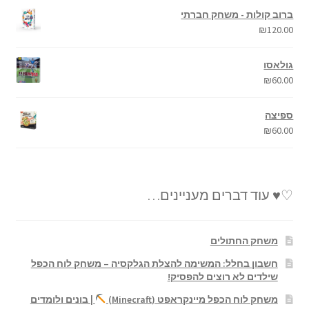
ברוב קולות - משחק חברתי
₪
120.00
גולאסו
₪
60.00
ספיצה
₪
60.00
♡♥ עוד דברים מעניינים…
משחק החתולים
חשבון בחלל: המשימה להצלת הגלקסיה – משחק לוח הכפל
שילדים לא רוצים להפסיק!
משחק לוח הכפל מיינקראפט (Minecraft)
| בונים ולומדים