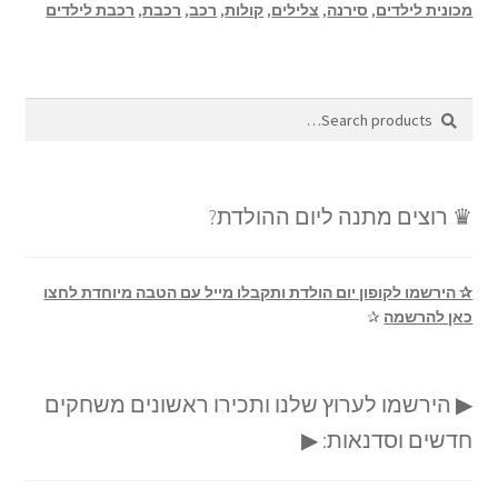
מכונית לילדים
,
סירנה
,
צלילים
,
קולות
,
רכב
,
רכבת
,
רכבת לילדים
Search
Search
for:
♛ רוצים מתנה ליום ההולדת?
✰ הירשמו לקופון יום הולדת ותקבלו מייל עם הטבה מיוחדת לחצו
כאן להרשמה
✰
▶ הירשמו לערוץ שלנו ותכירו ראשונים משחקים
חדשים וסדנאות: ▶