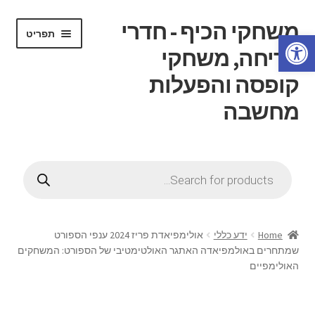
משחקי הכיף - חדרי
דלג
לדלג
תפריט
פתח סרגל נגישות
לתוכן
לניווט
בריחה, משחקי
קופסה והפעלות
מחשבה
הרחב
דף בית
את
Products
תפריט
search
הרחב
חנות
הילד
את
תפריט
הרחב
חוג משחקי קופסה
הילד
את
Home
ידע כללי
אולימפיאדת פריז 2024 ענפי הספורט
תפריט
שמתחרים באולמפיאדה האתגר האולטימטיבי של הספורט: המשחקים
הרחב
חדרי בריחה
האולימפיים
הילד
את
תפריט
הרחב
ידע כללי
הילד
את