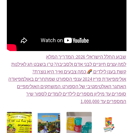
שבוע החלל הישראלי 2026: המדריך המלא
למה עצים חיוניים לבני אדם ולסביבה? ט"ו בשבט חג לאילנות
קשת בענן לילדים
כמה צבעים ואיך היא נוצרת?
אולימפיאדת פריז 2024 ענפי הספורט שמתחרים באולמפיאדה
האתגר האולטימטיבי של הספורט: המשחקים האולימפיים
סופרים עד מיליון מספרים לילדים לומדים לספור שיר
המספרים עד 1,000,000