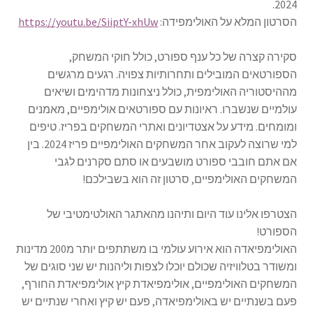
2024.
הסרטון המלא על האולימפידה:
https://youtu.be/SiiptY-xhUw
סקירה קצרה של כל ענף ספורט, כולל חוקי המשחק,
הספורטאים המובילים ותחרותיות צפויה. רגעים מרגשים
מההיסטוריה האולימפית, כולל ניצחונות מדהימים ושיאים
עולמיים שנשברו. ראיונות עם ספורטאים אולימפיים, מאמנים
ומומחים. מידע על אצטדיונים ואתרי המשחקים בפריז. טיפים
למי שרוצה לעקוב אחר המשחקים האולימפיים פריז 2024. בין
אם אתם חובבי ספורט מושבעים או סתם סקרנים לגבי
המשחקים האולימפיים, סרטון זה הוא בשבילכם!
הצטרפו אלינו עוד היום ותיהנו מהאתגר האולטימטיבי של
הספורט!
האולימפיאדה הוא אירוע עולמי בו משתתפים יותר מ200 מדינות
ומשודר בטלוויזיה שכולם יוכלו לצפות וליהנות יש שני סוגים של
המשחקים האולימפיים, אולימפיאדת קיץ אולימפיאדת החורף,
פעם בשנתיים יש באולימפיאדה, פעם יש קיץ ואחרי שנתיים יש