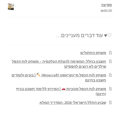
ספיצה
₪
60.00
♡♥ עוד דברים מעניינים…
משחק החתולים
חשבון בחלל: המשימה להצלת הגלקסיה – משחק לוח הכפל
שילדים לא רוצים להפסיק!
משחק לוח הכפל מיינקראפט (Minecraft)
| בונים ולומדים
חשבון בחינם
משחק לוח הכפל מכוניות
| המירוץ ללימוד חשבון בכיף
(חינם)
שבוע החלל הישראלי 2026: המדריך המלא