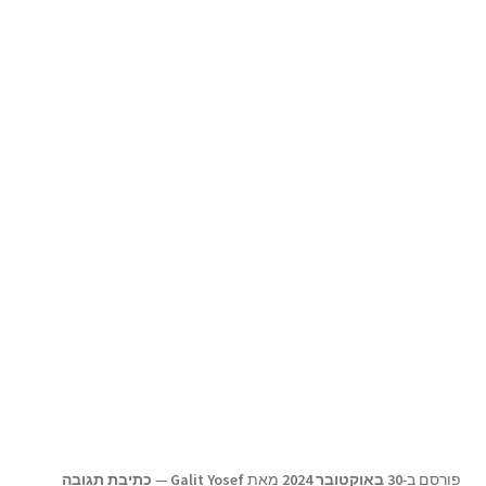
תפריט
צור קשר
הילד
Products
search
פורסם ב-
30 באוקטובר 2024
מאת
Galit Yosef
—
כתיבת תגובה