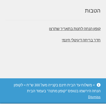
הטבות
קופון הנחה לחנות בתאריך שתרצו
חדר בריחה דיגיטלי חינמי
© משחקי הכיף - חדרי בריחה, משחקי קופסה והפעלות
> משלוח עד הבית חינם בקנייה מעל 300 ש"ח > לקופון
מחשבה 2026
הנחה הירשמו בטופס "קופון מתנה" בעמוד הבית
החנות מופעלת על ידי Storefront ו-WooCommerce
.
Dismiss