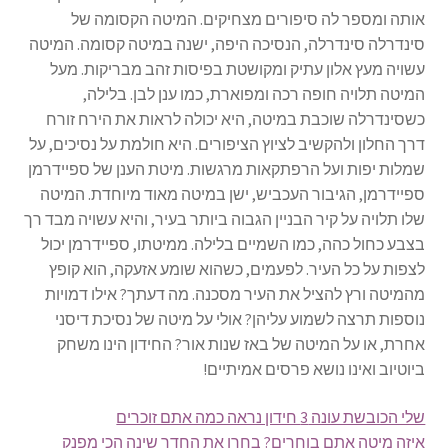
אותה ומספר לה סיפורים מצחיקים. המיטה הקסומה של
סינדרלה סינדרלה, הנסיכה היפה, ישנה במיטה קסומה. המיטה
עשויה מעץ אלון עתיק ומקושטת בפיסות זהב מבריקות. מעל
המיטה תלויה חופה רכה ומפוארת, כמו ענן לבן. בלילה,
כשסינדרלה שוכבת במיטה, היא יכולה לראות את הירח זורח
דרך החלון ולהקשיב לציוץ הציפורים. היא חולמת על נסיכים, על
שמלות יפות ועל הרפתקאות מרגשות. מיטת הענן של ספיידרמן
ספיידרמן, הגיבור העכביש, ישן במיטה מאוד מיוחדת. המיטה
שלו תלויה על קיר הבניין הגבוה ביותר בעיר, והיא עשויה מבד רך
בצבע כחול כהה, כמו השמיים בלילה. ממיטתו, ספיידרמן יכול
לצפות על כל העיר. לפעמים, כשהוא שומע אזעקה, הוא קופץ
מהמיטה ורץ להציל את העיר מסכנה. מה דעתך? אילו דמויות
נוספות תרצה לשמוע עליהן? אולי על מיטה של נסיכת דיסני
אחרת, או על המיטה של באז שנות אור? החידון הינו משחק
ביוטיוב ואינו נושא פרסים אמיתיים!
שלי הכובשת עונה 3 חידון נראה כמה אתם זוכרים
איזה מיטה אתם בוחרים? בחרו את החדר שינה הכי מפנק