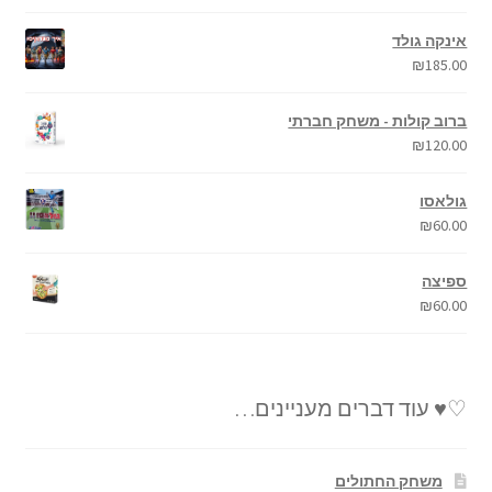
אינקה גולד
₪
185.00
ברוב קולות - משחק חברתי
₪
120.00
גולאסו
₪
60.00
ספיצה
₪
60.00
♡♥ עוד דברים מעניינים…
משחק החתולים