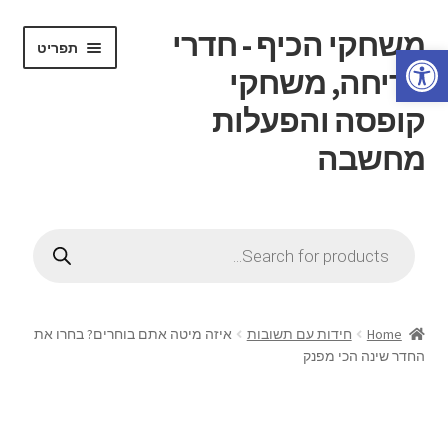
משחקי הכיף - חדרי
דלג
לדלג
תפריט
פתח סרגל נגישות
לתוכן
לניווט
בריחה, משחקי
קופסה והפעלות
מחשבה
הרחב
דף בית
את
Products
תפריט
search
הרחב
חנות
הילד
את
תפריט
הרחב
חוג משחקי קופסה
הילד
את
Home
חידות עם תשובות
איזה מיטה אתם בוחרים? בחרו את
תפריט
החדר שינה הכי מפנק
הרחב
חדרי בריחה
הילד
את
תפריט
הרחב
ידע כללי
הילד
את