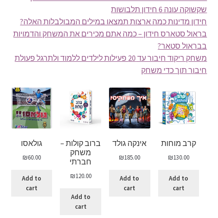
שקשוקה עונה 6 חידון תלבושות
חידון מדינות כמה ארצות תמצאו במילים המבולבלות האלה?
בראול סטארס חידון – כמה אתם מכירים את המשחק והדמויות
בבראול סטאר?
משחק ריקוד חיבור עד 20 פעילות לילדים ללמוד ולתרגל פעולת
חיבור תוך כדי משחק
קרב מוחות
אינקה גולד
ברוב קולות –
גולאסו
משחק
₪
60.00
₪
185.00
₪
130.00
חברתי
₪
120.00
Add to
Add to
Add to
cart
cart
cart
Add to
cart