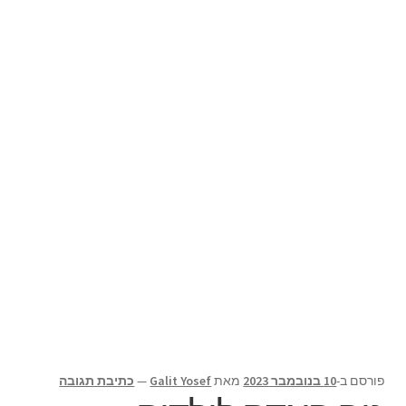
תפריט
צור קשר
הילד
Products
search
פורסם ב-
10 בנובמבר 2023
מאת
Galit Yosef
—
כתיבת תגובה