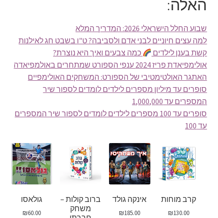
האלה:
שבוע החלל הישראלי 2026: המדריך המלא
למה עצים חיוניים לבני אדם ולסביבה? ט"ו בשבט חג לאילנות
קשת בענן לילדים
כמה צבעים ואיך היא נוצרת?
אולימפיאדת פריז 2024 ענפי הספורט שמתחרים באולמפיאדה
האתגר האולטימטיבי של הספורט: המשחקים האולימפיים
סופרים עד מיליון מספרים לילדים לומדים לספור שיר
המספרים עד 1,000,000
סופרים עד 100 מספרים לילדים לומדים לספור שיר המספרים
עד 100
קרב מוחות
אינקה גולד
ברוב קולות –
גולאסו
משחק
₪
60.00
₪
185.00
₪
130.00
חברתי