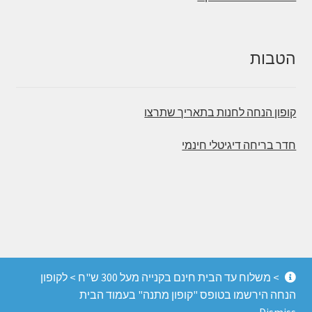
הטבות
קופון הנחה לחנות בתאריך שתרצו
חדר בריחה דיגיטלי חינמי
© משחקי הכיף - חדרי בריחה, משחקי קופסה והפעלות
> משלוח עד הבית חינם בקנייה מעל 300 ש"ח > לקופון
מחשבה 2026
הנחה הירשמו בטופס "קופון מתנה" בעמוד הבית
החנות מופעלת על ידי Storefront ו-WooCommerce
.