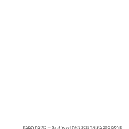
תפריט
צור קשר
הילד
Products
search
פורסם ב-
23 בינואר 2025
מאת
Galit Yosef
—
כתיבת תגובה