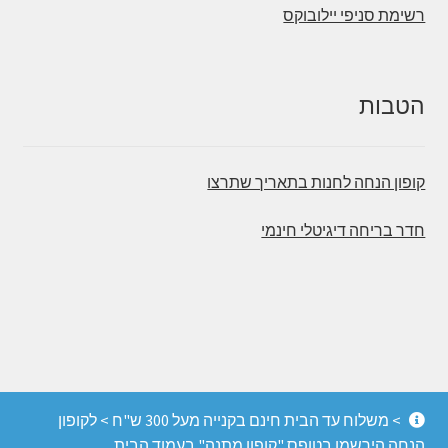
רשימת סניפי יילובוקס
הטבות
קופון הנחה לחנות בתאריך שתרצו
חדר בריחה דיגיטלי חינמי
© משחקי הכיף - חדרי בריחה, משחקי קופסה והפעלות
> משלוח עד הבית חינם בקנייה מעל 300 ש"ח > לקופון
מחשבה 2026
הנחה הירשמו בטופס "קופון מתנה" בעמוד הבית