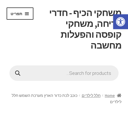
משחקי הכיף - חדרי
דלג
לדלג
תפריט
פתח סרגל נגישות
לתוכן
לניווט
בריחה, משחקי
קופסה והפעלות
מחשבה
הרחב
דף בית
את
Products
תפריט
search
הרחב
חנות
הילד
את
תפריט
הרחב
חוג משחקי קופסה
הילד
את
Home
חלל לילדים
כוכב לכת כדור הארץ מערכת השמש חלל
תפריט
לילדים
הרחב
חדרי בריחה
הילד
את
תפריט
הרחב
ידע כללי
הילד
את