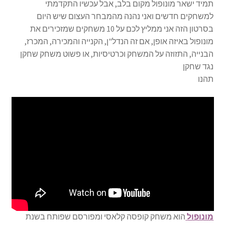
תמיד ישאר מונופול מקום בלב, אבל עכשיו התקדמתי
למשחקים חדשים ואני נהנה מהמבחר העצום שיש היום
בסרטון הזה אני ממליץ לכם על 10 משחקים שמזכירים את
מונופול באיזה אופן, אם זה הנדל"ן, הקנייה והמכירה, המכרז,
הבנייה, התזוזה על המשחק וכרטיסיות, או פשוט משחק שחקן
נגד שחקן
תהנו
מונופול
הוא משחק קופסה קלאסי ומפורסם שפותח בשנת