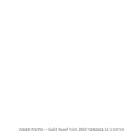
תפריט
צור קשר
הילד
Products
search
פורסם ב-
11 בנובמבר 2023
מאת
Galit Yosef
—
כתיבת תגובה