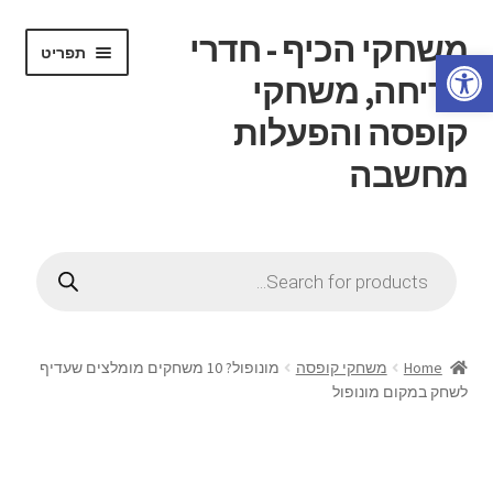
משחקי הכיף - חדרי
דלג
לדלג
תפריט
פתח סרגל נגישות
לתוכן
לניווט
בריחה, משחקי
קופסה והפעלות
מחשבה
הרחב
דף בית
את
Products
תפריט
search
הרחב
חנות
הילד
את
תפריט
הרחב
חוג משחקי קופסה
הילד
את
Home
משחקי קופסה
מונופול? 10 משחקים מומלצים שעדיף
תפריט
לשחק במקום מונופול
הרחב
חדרי בריחה
הילד
את
תפריט
הרחב
ידע כללי
הילד
את