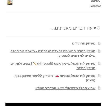
ספיצה
₪
60.00
♡♥ עוד דברים מעניינים…
משחק החתולים
חשבון בחלל: המשימה להצלת הגלקסיה – משחק לוח הכפל
שילדים לא רוצים להפסיק!
משחק לוח הכפל מיינקראפט (Minecraft)
| בונים ולומדים
חשבון בחינם
משחק לוח הכפל מכוניות
| המירוץ ללימוד חשבון בכיף
(חינם)
שבוע החלל הישראלי 2026: המדריך המלא
נגן