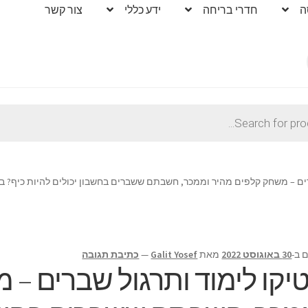
ה
חדרי בריחה
ידע כללי
צור קשר
רים – משחק קלפים מהיר וממכר, חשבתם ששברים בחשבון יכולים להיות כיף? ב
 ב-
30 באוגוסט 2022
מאת
Galit Yosef
—
כתיבת תגובה
יקו לימוד ותרגול שברים – 