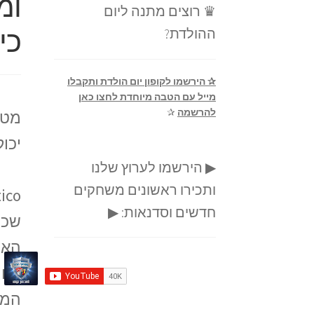
ומ
♛ רוצים מתנה ליום
כי
ההולדת?
✰ הירשמו לקופון יום הולדת ותקבלו
מייל עם הטבה מיוחדת לחצו כאן
להרשמה
✰
מטי
יכו
▶ הירשמו לערוץ שלנו
ותכירו ראשונים משחקים
חדשים וסדנאות: ▶
האי
מיו
המש