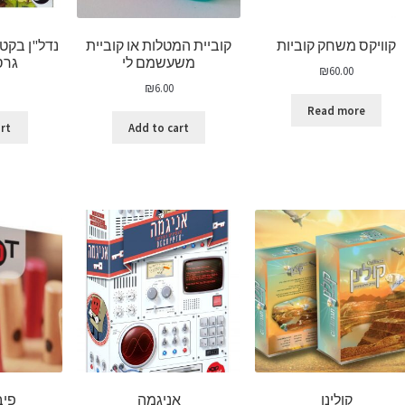
קוויקס משחק קוביות
קוביית המטלות או קוביית
נדל"ן בקט
משעשמם לי
גרס
₪
60.00
₪
6.00
Read more
art
Add to cart
קולינן
אניגמה
פיבוט