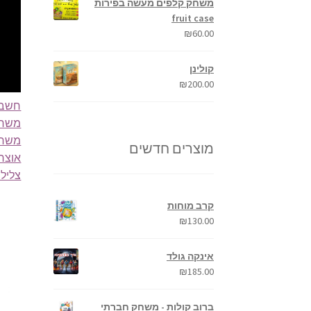
משחק קלפים מעשה בפירות
fruit case
₪
60.00
קולינן
₪
200.00
חשבו
משחק ל
משחק
מוצרים חדשים
אוצר 
צליל 
קרב מוחות
₪
130.00
אינקה גולד
₪
185.00
ברוב קולות - משחק חברתי