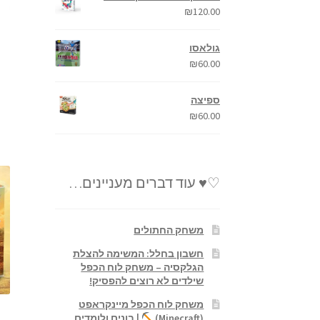
₪
120.00
גולאסו
₪
60.00
ספיצה
₪
60.00
♡♥ עוד דברים מעניינים…
משחק החתולים
חשבון בחלל: המשימה להצלת
הגלקסיה – משחק לוח הכפל
שילדים לא רוצים להפסיק!
משחק לוח הכפל מיינקראפט
(Minecraft)
| בונים ולומדים