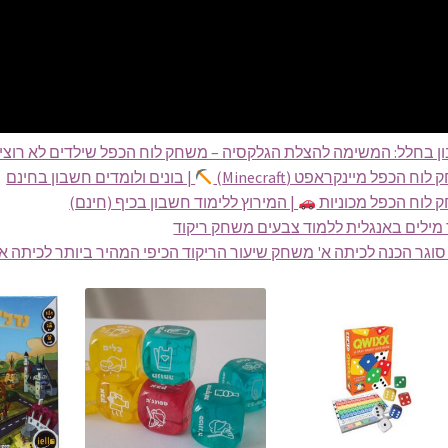
ן בחלל: המשימה להצלת הגלקסיה – משחק לוח הכפל שילדים לא רוצי
וח הכפל מיינקראפט (Minecraft)
| בונים ולומדים חשבון בחינם
 לוח הכפל מכוניות
| המירוץ ללימוד חשבון בכיף (חינם)
מילים באנגלית ללמוד צבעים משחק ריקוד
סוגר הכנה לכיתה א' משחק שיעור הריקוד הכיפי המהיר ביותר לכיתה א'