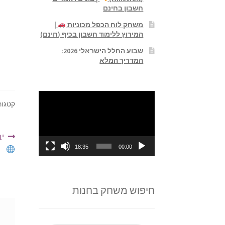
חשבון בחינם
משחק לוח הכפל מכוניות
|
המירוץ ללימוד חשבון בכיף (חינם)
שבוע החלל הישראלי 2026:
המדריך המלא
נגן
קטגור
וידאו
ניו
ה
יב
הק
18:35
00:00
חיפוש משחק בחנות