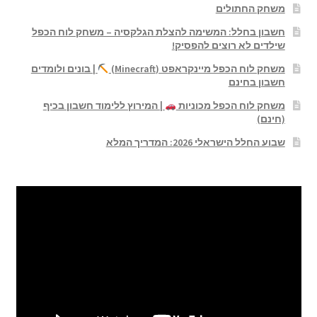
משחק החתולים
חשבון בחלל: המשימה להצלת הגלקסיה – משחק לוח הכפל
שילדים לא רוצים להפסיק!
משחק לוח הכפל מיינקראפט (Minecraft)
| בונים ולומדים
חשבון בחינם
משחק לוח הכפל מכוניות
| המירוץ ללימוד חשבון בכיף
(חינם)
שבוע החלל הישראלי 2026: המדריך המלא
נגן
וידאו