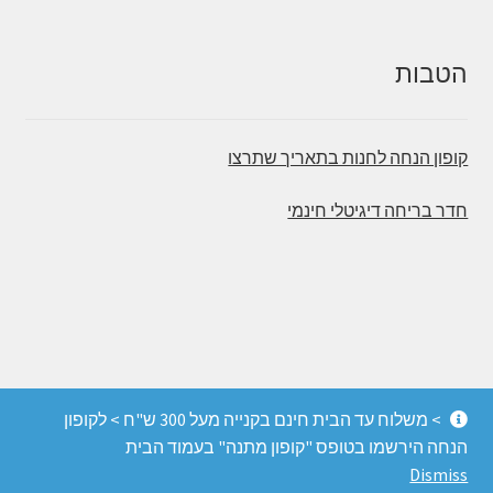
הטבות
קופון הנחה לחנות בתאריך שתרצו
חדר בריחה דיגיטלי חינמי
© משחקי הכיף - חדרי בריחה, משחקי קופסה והפעלות
> משלוח עד הבית חינם בקנייה מעל 300 ש"ח > לקופון
מחשבה 2026
הנחה הירשמו בטופס "קופון מתנה" בעמוד הבית
החנות מופעלת על ידי Storefront ו-WooCommerce
.
Dismiss