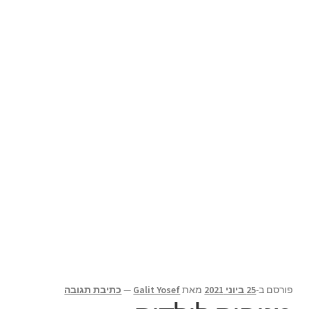
תפריט
צור קשר
הילד
Products
search
פורסם ב-
25 ביוני 2021
מאת
Galit Yosef
—
כתיבת תגובה