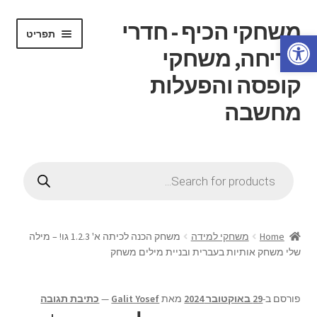
משחקי הכיף - חדרי
דלג
לדלג
תפריט
פתח סרגל נגישות
לתוכן
לניווט
בריחה, משחקי
קופסה והפעלות
מחשבה
הרחב
דף בית
את
Products
תפריט
search
הרחב
חנות
הילד
את
תפריט
הרחב
חוג משחקי קופסה
הילד
את
Home
משחקי למידה
משחק הכנה לכיתה א' 1.2.3 גו! – מילה
תפריט
שלי משחק אותיות בעברית ובניית מילים משחק
הרחב
חדרי בריחה
הילד
את
תפריט
הרחב
ידע כללי
פורסם ב-
29 באוקטובר 2024
מאת
Galit Yosef
—
כתיבת תגובה
הילד
את