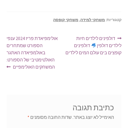
קטגוריות:
משחקי למידה
,
משחקי קופסה
ניווט
הפוסט
הפוסט
דולפינים לילדים חיות
אולימפיאדת פריז 2024 ענפי
הקודם:
הבא:
לילדים דולפין
דולפינים
הספורט שמתחרים
קופצים בים עולם המים לילדים
באולמפיאדה האתגר
האולטימטיבי של הספורט:
המשחקים האולימפיים
כתיבת תגובה
האימייל לא יוצג באתר.
שדות החובה מסומנים
*