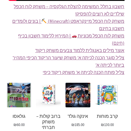
חשבון בחלל: המשימה להצלת הגלקסיה – משחק לוח הכפל
שילדים לא רוצים להפסיק!
משחק לוח הכפל מיינקראפט (Minecraft)
| בונים ולומדים
חשבון בחינם
משחק לוח הכפל מכוניות
| המירוץ ללימוד חשבון בכיף
(חינם)
אוצר מילים באנגלית ללמוד צבעים משחק ריקוד
צליל סוגר הכנה לכיתה א' משחק שיעור הריקוד הכיפי המהיר
ביותר לכיתה א'
צליל פותח הכנה לכיתה א' משחק ריקוד כיפי
קרב מוחות
אינקה גולד
ברוב קולות –
גולאסו
משחק
₪
60.00
₪
185.00
₪
130.00
חברתי