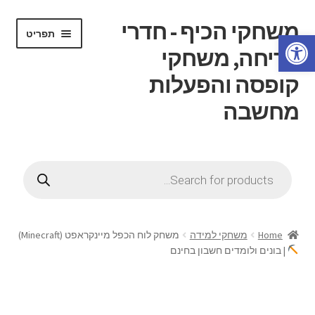
משחקי הכיף - חדרי
דלג
לדלג
תפריט
פתח סרגל נגישות
לתוכן
לניווט
בריחה, משחקי
קופסה והפעלות
מחשבה
הרחב
דף בית
את
Products
תפריט
search
הרחב
חנות
הילד
את
תפריט
הרחב
חוג משחקי קופסה
הילד
את
Home
משחקי למידה
משחק לוח הכפל מיינקראפט (Minecraft)
תפריט
| בונים ולומדים חשבון בחינם
הרחב
חדרי בריחה
הילד
את
תפריט
הרחב
ידע כללי
הילד
את