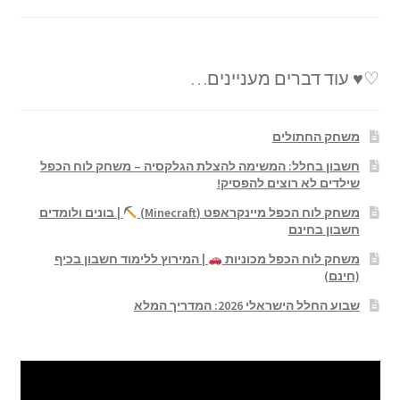
♡♥ עוד דברים מעניינים…
משחק החתולים
חשבון בחלל: המשימה להצלת הגלקסיה – משחק לוח הכפל
שילדים לא רוצים להפסיק!
משחק לוח הכפל מיינקראפט (Minecraft)
| בונים ולומדים
חשבון בחינם
משחק לוח הכפל מכוניות
| המירוץ ללימוד חשבון בכיף
(חינם)
שבוע החלל הישראלי 2026: המדריך המלא
נגן
וידאו