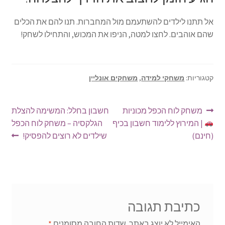
אל תתנו לילדים להשתעמם מול המחברות. תנו להם את הכלים
שהם אוהבים. לחצו למטה, הניפו את המכוש, והתחילו לשחק!
קטגוריות:
משחקי למידה
,
משחקים אונליין
ניווט
הפוסט
הפוסט
משחק לוח הכפל מכוניות
חשבון בחלל: המשימה להצלת
הקודם:
הבא:
| המירוץ ללימוד חשבון בכיף
הגלקסיה – משחק לוח הכפל
(חינם)
שילדים לא רוצים להפסיק!
כתיבת תגובה
האימייל לא יוצג באתר.
שדות החובה מסומנים
*