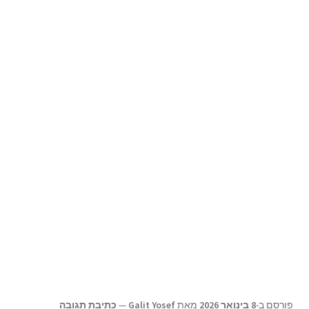
תפריט
צור קשר
הילד
Products
search
פורסם ב-
8 בינואר 2026
מאת
Galit Yosef
—
כתיבת תגובה