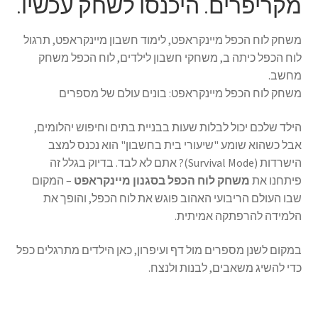
מקריפרים. היכנסו לשחק עכשיו.
משחק לוח הכפל מיינקראפט, לימוד חשבון מיינקראפט, תרגול
לוח הכפל כיתה ב, משחקי חשבון לילדים, לוח הכפל משחק
מחשב.
משחק לוח הכפל מיינקראפט: בונים עולם של מספרים
הילד שלכם יכול לבלות שעות בבניית בתים וחיפוש יהלומים,
אבל כשהוא שומע "שיעורי בית בחשבון" הוא נכנס למצב
הישרדות (Survival Mode)? אתם לא לבד. בדיוק בגלל זה
פיתחנו את
משחק לוח הכפל בסגנון מיינקראפט
– המקום
שבו העולם הריבועי האהוב פוגש את לוח הכפל, והופך את
הלמידה להרפתקה אמיתית.
במקום לשנן מספרים מול דף ועיפרון, כאן הילדים מתרגלים כפל
כדי להשיג משאבים, לבנות ולנצח.