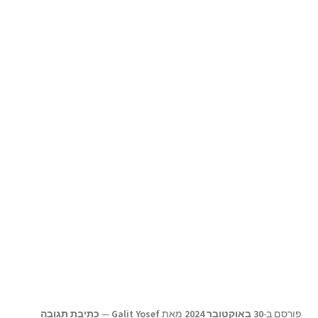
תפריט
צור קשר
הילד
Products
search
פורסם ב-
30 באוקטובר 2024
מאת
Galit Yosef
—
כתיבת תגובה