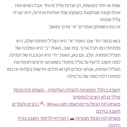
שוות או יותר נפגשות, הן יוצרות צליל מיוחד. אבל כשיש אות
אחת קטנה שנתקעת באמצע שתי אותיות אחרות, היא יוצרת
צליל פותח!
זה כמו כשאתם אומרים "א" ארוך ומושך.
בואו ננסה יחד: אֵם: האות "א" היא הצליל הפתוח שלנו, היא
נמתחת כמו חבל ארוך. בַּת: שוב, האות "ב" היא המלכה של
הצליל הפתוח. חָלָב: גם כאן, האות "ח" היא הכוכבת של המילה.
למה חשוב לדעת על צליל פתוח? כשאנחנו יודעים לזהות את
הצליל הפתוח, אנחנו יכולים לקרוא מילים חדשות בקלות! זה כמו
לפתוח דלת לסוד של כל מילה.
חשבון בחלל: המשימה להצלת הגלקסיה – משחק לוח הכפל
שילדים לא רוצים להפסיק!
משחק לוח הכפל מיינקראפט (Minecraft)
| בונים ולומדים
חשבון בחינם
משחק לוח הכפל מכוניות
| המירוץ ללימוד חשבון בכיף
(חינם)