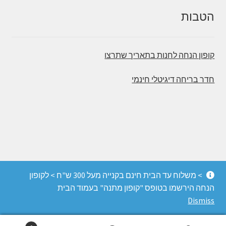
הטבות
קופון הנחה לחנות בתאריך שתרצו
חדר בריחה דיגיטלי חינמי
© משחקי הכיף - חדרי בריחה, משחקי קופסה והפעלות
> משלוח עד הבית חינם בקנייה מעל 300 ש"ח > לקופון
מחשבה 2026
הנחה הירשמו בטופס "קופון מתנה" בעמוד הבית
החנות מופעלת על ידי Storefront ו-WooCommerce
.
Dismiss