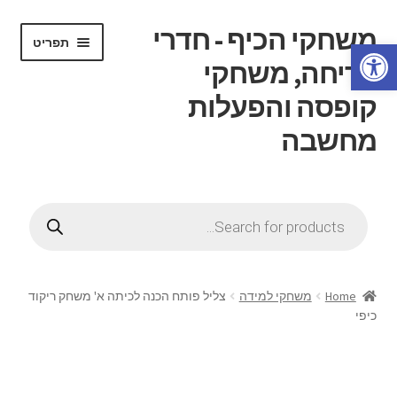
משחקי הכיף - חדרי
דלג
לדלג
תפריט
פתח סרגל נגישות
לתוכן
לניווט
בריחה, משחקי
קופסה והפעלות
מחשבה
הרחב
דף בית
את
Products
תפריט
search
הרחב
חנות
הילד
את
תפריט
הרחב
חוג משחקי קופסה
הילד
את
Home
משחקי למידה
צליל פותח הכנה לכיתה א' משחק ריקוד
תפריט
כיפי
הרחב
חדרי בריחה
הילד
את
תפריט
הרחב
ידע כללי
הילד
את