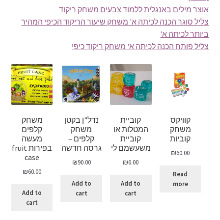
אוצר מילים באנגלית ללמוד צבעים משחק ריקוד
צליל סוגר הכנה לכיתה א' משחק שיעור הריקוד הכיפי המהיר
ביותר לכיתה א'
צליל פותח הכנה לכיתה א' משחק ריקוד כיפי
קוויקס
קוביית
נדל"ן בקטן
משחק
משחק
המטלות או
משחק
קלפים
קוביות
קוביית
קלפים –
מעשה
משעשמם לי
גרסה חדשה
בפירות fruit
₪
60.00
case
₪
90.00
₪
6.00
₪
60.00
Read
Add to
Add to
more
Add to
cart
cart
cart