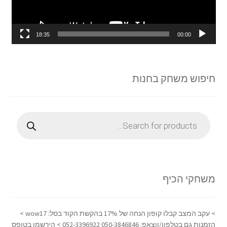
18:35
00:00
חיפוש משחק בחנות
Products
search
משחקי הכיף
> עקב המצב קבלו קופון הנחה של 17% בהקשת הקוד בסל: wow17 >
הזמנות גם בטלפון/ווצאפ: 050-3846846 052-3396922 > הירשמו בטופס