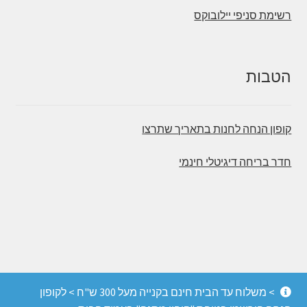
רשימת סניפי יילובוקס
הטבות
קופון הנחה לחנות בתאריך שתרצו
חדר בריחה דיגיטלי חינמי
© משחקי הכיף - חדרי בריחה, משחקי קופסה והפעלות
> משלוח עד הבית חינם בקנייה מעל 300 ש"ח > לקופון
מחשבה 2026