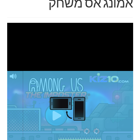
אמונג אס משחק