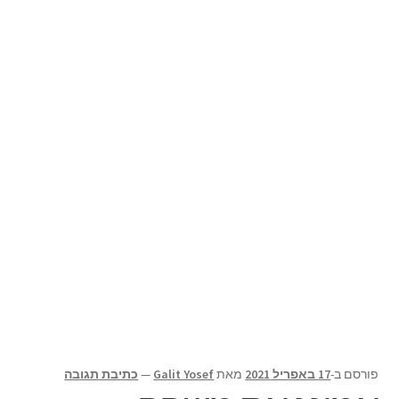
תפריט
צור קשר
הילד
Products
search
פורסם ב-
17 באפריל 2021
מאת
Galit Yosef
—
כתיבת תגובה