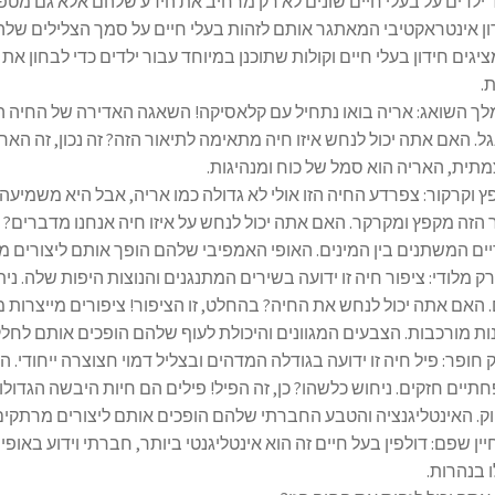
 ילדים על בעלי חיים שונים לא רק מרחיב את הידע שלהם אלא גם מט
ן אינטראקטיבי המאתגר אותם לזהות בעלי חיים על סמך הצלילים שלהם
ציגים חידון בעלי חיים וקולות שתוכנן במיוחד עבור ילדים כדי לבחון
.
מלך השואג: אריה בואו נתחיל עם קלאסיקה! השאגה האדירה של החיה ה
גל. האם אתה יכול לנחש איזו חיה מתאימה לתיאור הזה? זה נכון, זה ה
תית, האריה הוא סמל של כוח ומנהיגות.
ופץ וקרקור: צפרדע החיה הזו אולי לא גדולה כמו אריה, אבל היא משמיע
 הזה מקפץ ומקרקר. האם אתה יכול לנחש על איזו חיה אנחנו מדברים? כ
יים המשתנים בין המינים. האופי האמפיבי שלהם הופך אותם ליצורים מ
ורק מלודי: ציפור חיה זו ידועה בשירים המתנגנים והנוצות היפות שלה. נ
 האם אתה יכול לנחש את החיה? בהחלט, זו הציפור! ציפורים מייצרות מג
ות מורכבות. הצבעים המגוונים והיכולת לעוף שלהם הופכים אותם לחל
נק חופר: פיל חיה זו ידועה בגודלה המדהים ובצליל דמוי חצוצרה ייחודי
יים חזקים. ניחוש כלשהו? כן, זה הפיל! פילים הם חיות היבשה הגדול
. האינטליגנציה והטבע החברתי שלהם הופכים אותם ליצורים מרתקים
חיין שפם: דולפין בעל חיים זה הוא אינטליגנטי ביותר, חברתי וידוע באופ
 בנהרות.