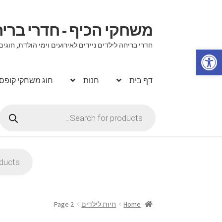
משחקי הכיף - חדרי בר
דלג
לדלג
לתוכן
לניווט
חדרי בריחה לילדים ניידים לאירועים וימי הולדת, ח
פתח סרגל נגישות
דף בית
חנות
חוג משחקי קופס
Products
search
Products
search
Home
חיות לילדים
Page 2