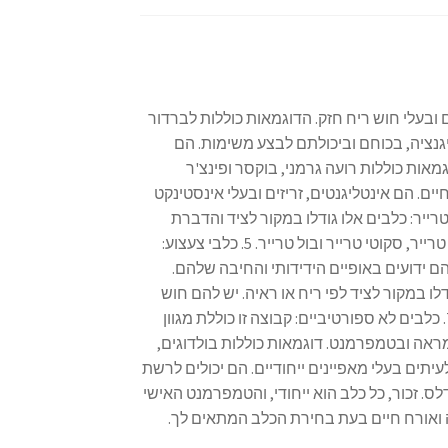
ם ובעלי חוש ריח חזק. הדוגמאות כוללות לברדור
ם אלו ידועים באינטליגנציה, בכוחם וביכולתם לבצע משימות. הם
אות כוללות רועה גרמני, בוקסר ופינצ'ר
לי חיים. הם אינטליגנטים, זריזים ובעלי אינסטינקט
ה חזק. דוגמאות כוללות בורדר קולי, רועים אוסטרליים ורועים גרמניים. 4. טרייר: כלבים אלו גודלו במקור לציד והדברת
שרצים. הם ידועים באופי האנרגטי והחוזר שלהם. דוגמאות כוללות ג'ק ראסל טרייר, סקוטי טרייר ובול טרייר. 5. כלבי צעצוע:
ם ידועים באופיים הידידותי והחיבה שלהם.
ייר טרייר. 6. כלבי ציד: גזעים אלו גודלו במקור לציד לפי ריח או ראיה. יש להם חוש
ריח חד או ראייה מצוינת. דוגמאות כוללות ביגלס, כלבי דם וכלבי גרייהאונד. 7. כלבים לא ספורטיביים: קבוצה זו כוללת מגוון
ראה ובטמפרמנט. דוגמאות כוללות בולדוגים,
שונים ולעיתים בעלי מאפיינים ייחודיים. הם יכולים לרשת
גזעי ההורים. דוגמאות כוללות Labradoodles, Cockapoos ושנודלס. זכור, כל כלב הוא ייחודי, והטמפרמנט האישי
ה ואורח חיים בעת בחירת הכלב המתאים לך.