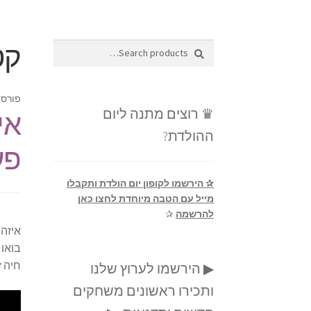
קט
Search
Search
for:
פורסם
♛ רוצים מתנה ליום
אי
ההולדת?
פע
✰ הירשמו לקופון יום הולדת ותקבלו
מייל עם הטבה מיוחדת לחצו כאן
להרשמה
✰
איזה 
בואו 
חיה 
▶ הירשמו לערוץ שלנו
ותכירו ראשונים משחקים