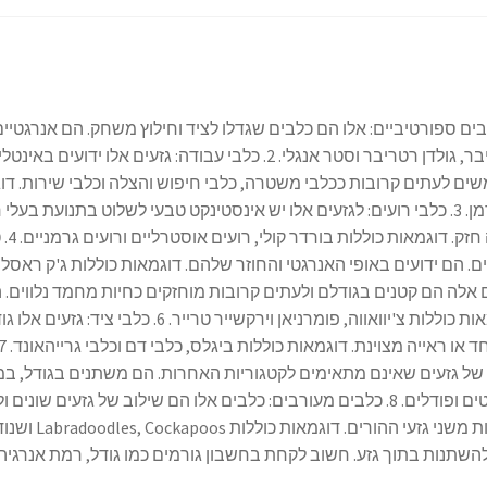
לבים ספורטיביים: אלו הם כלבים שגדלו לציד וחילוץ משחק. הם אנרגטיי
רטריבר, גולדן רטריבר וסטר אנגלי. 2. כלבי עבודה: גזעי
ם לעתים קרובות ככלבי משטרה, כלבי חיפוש והצלה וכלבי שירות. דוגמ
דוברמן. 3. כלבי רועים: לגזעים אלו יש אינסטינקט טבעי לשלוט בתנועת בע
רוע
 אלה הם קטנים בגודלם ולעתים קרובות מוחזקים כחיות מחמד נלווים. ה
דוגמאות כוללות צ'יוואווה, פומרניאן וירקש
 של גזעים שאינם מתאימים לקטגוריות האחרות. הם משתנים בגודל, במ
דלמטים ופודלים. 8. כלבים מעורבים: כלבים אלו הם שילוב של גזעים 
תכונות משני 
להשתנות בתוך גזע. חשוב לקחת בחשבון גורמים כמו גודל, רמת אנרגי