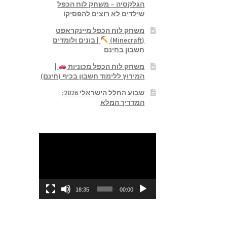
הגלקסיה – משחק לוח הכפל
שילדים לא רוצים להפסיק!
משחק לוח הכפל מיינקראפט
(Minecraft)
| בונים ולומדים
חשבון בחינם
משחק לוח הכפל מכוניות
|
המירוץ ללימוד חשבון בכיף (חינם)
שבוע החלל הישראלי 2026:
המדריך המלא
נגן
וידאו
18:35
00:00