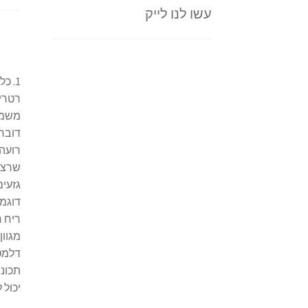
עשו לנו לייק
1. כ
משמשי
גזעים
מגוון
יכול 