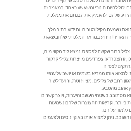
פח אהבה והערכה לעולם הטבע. שיתוף הילדים
 יכול להיות חינוכי ומשעשע כאחד. במאמר זה,
 את הידע שלהם ולהעמיק את הבנתם את ממלכת
זאת נשמעת מקילומטרים. זה ידוע בתור מלך
אריה האדיר! הידוע במראה המלכותי שלו ובשאגתו
ה צליל ברור שקשה לפספס. נמצא ליד מקווי מים,
ן, זו הצפרדע! צפרדעים מייצרות צלילי קרקור
רתקים לצפייה.
יתן למצוא אותו ממריא בשמים או יושב על ענפי
וון רחב של צלילים, מציוץ וטרטור ועד לשיר
ק אהוב מהטבע.
. הוא מסתובב בשטחי העשב והיערות, ויוצר קשרים
ות ביותר, וקריאות החצוצרות שלהם נשמעות
 ללמוד עליהם.
יו השובב. ניתן למצוא אותו באוקיינוסים ולפעמים