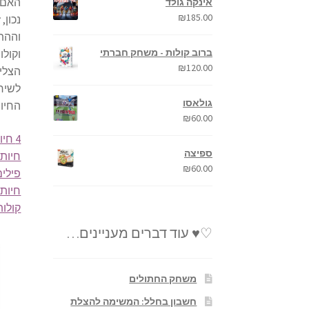
האם א
אינקה גולד
₪
185.00
נכון,
וההתנ
ברוב קולות - משחק חברתי
וקולו
₪
120.00
הצליל
לשירי
גולאסו
החיות
₪
60.00
4 חיות החמודות בעולם לילדים מוזיקה מרגיעה לתינוקות! ופעוטות חיות מחמד 4K כלב, חתול, ארנב
ספיצה
חיות 
₪
60.00
פילים
חיות 
קולות
♡♥ עוד דברים מעניינים…
משחק החתולים
חשבון בחלל: המשימה להצלת