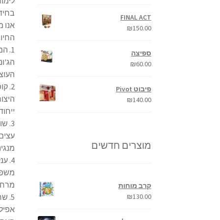
לימוד
בחידו
FINAL ACT
אנו מ
₪
150.00
החיות
1. ה
ספיצה
הג'ונ
₪
60.00
העוצמ
2. ק
פיבוט Pivot
היצור
₪
140.00
ייחוד
3. ש
עצים.
מוצרים חדשים
מנגינ
4. ע
משפחת
מרחוק
קרב מוחות
5. ש
₪
130.00
אפילו