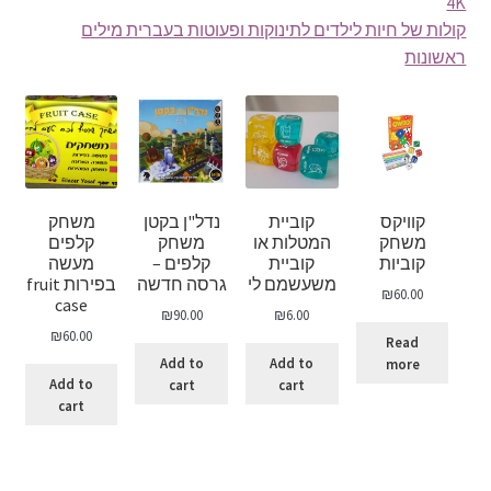
4K
קולות של חיות לילדים לתינוקות ופעוטות בעברית מילים
ראשונות
קוויקס
קוביית
נדל"ן בקטן
משחק
משחק
המטלות או
משחק
קלפים
קוביות
קוביית
קלפים –
מעשה
משעשמם לי
גרסה חדשה
בפירות fruit
₪
60.00
case
₪
90.00
₪
6.00
₪
60.00
Read
Add to
Add to
more
Add to
cart
cart
cart