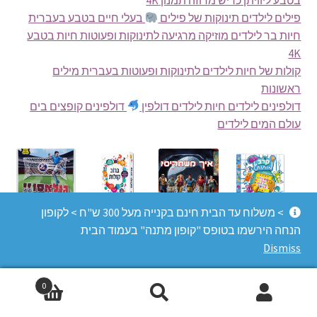
פילים לילדים תינוקות של פילים
בעלי חיים בטבע בעברית
חיות בר לילדים מוזיקה מרגיעה לתינוקות ופעוטות חיות בטבע
4K
קולות של חיות לילדים לתינוקות ופעוטות בעברית מילים
ראשונות
דולפינים לילדים חיות לילדים דולפין
דולפינים קופצים בים
עולם המים לילדים
> משלוח עד הבית חינם בקנייה מעל 300 ש"ח > לקופון
קרב מוחות
אינקה גולד
ברוב קולות –
גולאסו
הנחה הירשמו בטופס "קופון מתנה" בעמוד הבית
משחק
Dismiss
₪
60.00
₪
185.00
₪
130.00
חברתי
₪
120.00
Add to
Add to
Add to
0
cart
cart
cart
Search
Search
Add to