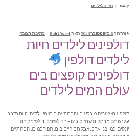
קטגוריה:
חיות לילדים
פורסם ב-
6 באוקטובר 2024
מאת
Galit Yosef
—
כתיבת תגובה
דולפינים לילדים חיות
לילדים דולפין
דולפינים קופצים בים
עולם המים לילדים
דולפינים: יצורים מופלאים וחברותיים בים! היי ילדים! היום נדבר
על יצורים מרתקים שחיים בים – הדולפינים! דולפינים הם
יונקים, כמו בני אדם, אבל הם חיים בים. הם חכמים, חברותיים