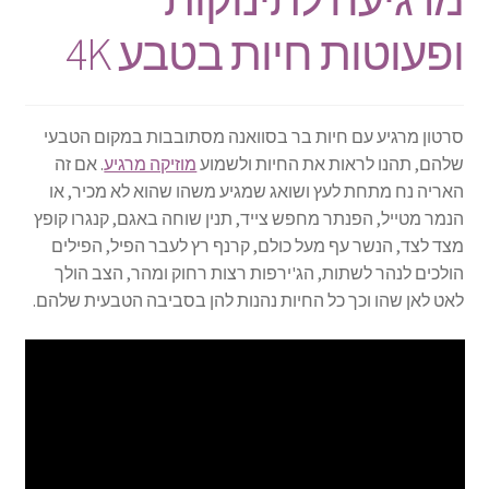
ופעוטות חיות בטבע 4K
סרטון מרגיע עם חיות בר בסוואנה מסתובבות במקום הטבעי
שלהם, תהנו לראות את החיות ולשמוע
מוזיקה מרגיע
. אם זה
האריה נח מתחת לעץ ושואג שמגיע משהו שהוא לא מכיר, או
הנמר מטייל, הפנתר מחפש צייד, תנין שוחה באגם, קנגרו קופץ
מצד לצד, הנשר עף מעל כולם, קרנף רץ לעבר הפיל, הפילים
הולכים לנהר לשתות, הג'ירפות רצות רחוק ומהר, הצב הולך
לאט לאן שהו וכך כל החיות נהנות להן בסביבה הטבעית שלהם.