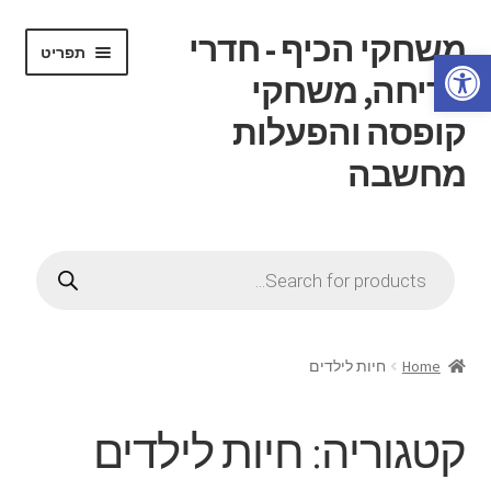
משחקי הכיף - חדרי
דלג
לדלג
תפריט
פתח סרגל נגישות
לתוכן
לניווט
בריחה, משחקי
קופסה והפעלות
מחשבה
הרחב
דף בית
את
Products
תפריט
search
הרחב
חנות
הילד
את
תפריט
הרחב
חוג משחקי קופסה
הילד
את
Home
חיות לילדים
תפריט
הרחב
חדרי בריחה
הילד
את
קטגוריה:
חיות לילדים
תפריט
הרחב
ידע כללי
הילד
את