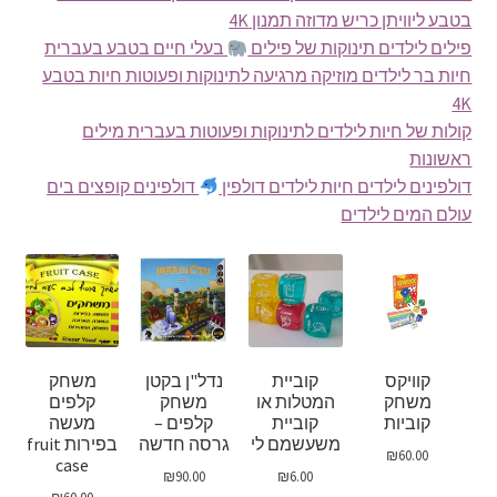
בטבע ליוויתן כריש מדוזה תמנון 4K
פילים לילדים תינוקות של פילים
בעלי חיים בטבע בעברית
חיות בר לילדים מוזיקה מרגיעה לתינוקות ופעוטות חיות בטבע
4K
קולות של חיות לילדים לתינוקות ופעוטות בעברית מילים
ראשונות
דולפינים לילדים חיות לילדים דולפין
דולפינים קופצים בים
עולם המים לילדים
קוויקס
קוביית
נדל"ן בקטן
משחק
משחק
המטלות או
משחק
קלפים
קוביות
קוביית
קלפים –
מעשה
משעשמם לי
גרסה חדשה
בפירות fruit
₪
60.00
case
₪
90.00
₪
6.00
₪
60.00