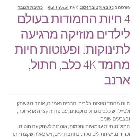
תפריט
חיות לילדים
פורסם ב-
30 באוקטובר 2024
מאת
Galit Yosef
—
כתיבת תגובה
הילד
4 חיות החמודות בעולם
כלי תחבורה לילדים
לילדים מוזיקה מרגיעה
מסע עולמי
לתינוקות! ופעוטות חיות
צור קשר
מחמד 4K כלב, חתול,
Products
search
ארנב
חיות מחמד נפוצות: כלבים: חברים נאמנים, אוהבים לשחק
ולטייל. יש כלבים גדולים וקטנים, עם פרווה קצרה או ארוכה,
ובצבעים שונים.
חתולים: חיות עצמאיות וחכמות, אוהבות לשחק עם חוטים
וכדורים. יש חתולים סקרנים וחברותיים, ויש כאלה שקצת יותר