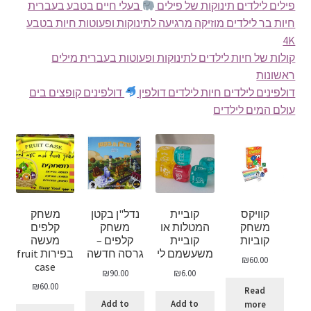
פילים לילדים תינוקות של פילים
בעלי חיים בטבע בעברית
חיות בר לילדים מוזיקה מרגיעה לתינוקות ופעוטות חיות בטבע
4K
קולות של חיות לילדים לתינוקות ופעוטות בעברית מילים
ראשונות
דולפינים לילדים חיות לילדים דולפין
דולפינים קופצים בים
עולם המים לילדים
קוויקס
קוביית
נדל"ן בקטן
משחק
משחק
המטלות או
משחק
קלפים
קוביות
קוביית
קלפים –
מעשה
משעשמם לי
גרסה חדשה
בפירות fruit
₪
60.00
case
₪
90.00
₪
6.00
₪
60.00
Read
Add to
Add to
more