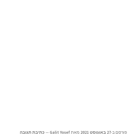
תפריט
צור קשר
הילד
Products
search
פורסם ב-
27 באוגוסט 2021
מאת
Galit Yosef
—
כתיבת תגובה