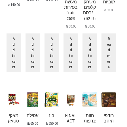
קוביות
משחק
מעשה
₪
140.00
קלפים
בפירות
₪
60.00
– גרסה
fruit
חדשה
case
₪
60.00
₪
90.00
A
A
A
A
A
R
d
d
d
d
d
ea
d
d
d
d
d
d
to
to
to
to
to
m
ca
ca
ca
ca
ca
or
rt
rt
rt
rt
rt
e
רודפי
חוות
FINAL
ביז
אטילה
מאקי
הזהב
צדפות
ACT
סטאק
₪
65.00
₪
250.00