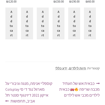
₪
120.00
₪
150.00
₪
190.00
₪
60.00
A
A
A
A
A
A
d
d
d
d
d
d
d
d
d
d
d
d
to
to
to
to
to
to
ca
ca
ca
ca
ca
ca
rt
rt
rt
rt
rt
rt
קטגוריות:
חיות לילדים
,
ידע כללי
ניווט
הפוסט
הפוסט
כבאית אש של העתיד
קוספליי אנימה, מנגה וגיבורי על
הקודם:
הבא:
מכבה שריפה
כבאית
מארוול נגד די סי Colsplay
לילדים מכבי אש לילדים
אייקון 2021 דיזינגוף סנטר תל
אביב, תחפושות