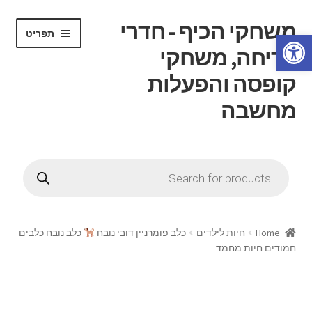
משחקי הכיף - חדרי
דלג
לדלג
תפריט
פתח סרגל נגישות
לתוכן
לניווט
בריחה, משחקי
קופסה והפעלות
מחשבה
הרחב
דף בית
את
Products
תפריט
search
הרחב
חנות
הילד
את
תפריט
הרחב
חוג משחקי קופסה
הילד
את
Home
חיות לילדים
כלב פומרניין דובי נובח
כלב נובח כלבים
תפריט
חמודים חיות מחמד
הרחב
חדרי בריחה
הילד
את
תפריט
הרחב
ידע כללי
הילד
את