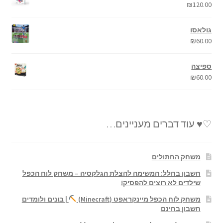
₪
120.00
גולאסו
₪
60.00
ספיצה
₪
60.00
♡♥ עוד דברים מעניינים…
משחק החתולים
חשבון בחלל: המשימה להצלת הגלקסיה – משחק לוח הכפל
שילדים לא רוצים להפסיק!
משחק לוח הכפל מיינקראפט (Minecraft)
| בונים ולומדים
חשבון בחינם