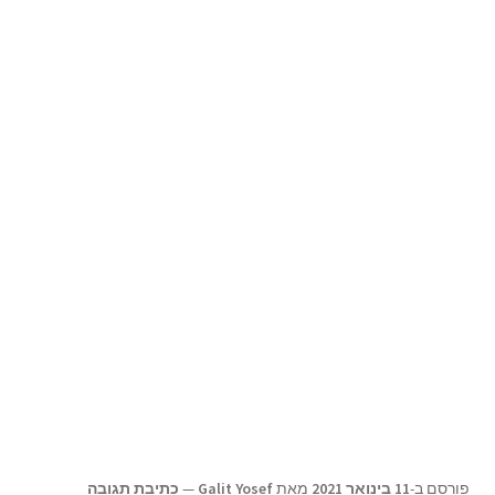
תפריט
צור קשר
הילד
Products
search
פורסם ב-
11 בינואר 2021
מאת
Galit Yosef
—
כתיבת תגובה