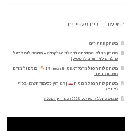
♡♥ עוד דברים מעניינים…
משחק החתולים
חשבון בחלל: המשימה להצלת הגלקסיה – משחק לוח הכפל
שילדים לא רוצים להפסיק!
משחק לוח הכפל מיינקראפט (Minecraft)
| בונים ולומדים
חשבון בחינם
משחק לוח הכפל מכוניות
| המירוץ ללימוד חשבון בכיף
(חינם)
שבוע החלל הישראלי 2026: המדריך המלא
נגן
וידאו