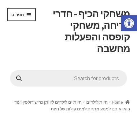
משחקי הכיף - חדרי
דלג
לדלג
תפריט
פתח סרגל נגישות
לתוכן
לניווט
בריחה, משחקי
קופסה והפעלות
מחשבה
הרחב
דף בית
את
Products
תפריט
search
הרחב
חנות
הילד
את
תפריט
הרחב
חוג משחקי קופסה
הילד
את
Home
חיות לילדים
חיות ים לילדים ליוותן כריש דולפין ועוד
תפריט
בואו איתנו למסע מתחת למים קולות של חיות
הרחב
חדרי בריחה
הילד
את
תפריט
הרחב
ידע כללי
הילד
את