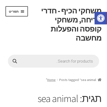
משחקי הכיף - חדרי
דלג
לדלג
תפריט
פתח סרגל נגישות
לתוכן
לניווט
בריחה, משחקי
קופסה והפעלות
מחשבה
הרחב
דף בית
את
Products
תפריט
search
הרחב
חנות
הילד
את
תפריט
הרחב
חוג משחקי קופסה
הילד
את
Home
Posts tagged “sea animal”
תפריט
הרחב
חדרי בריחה
הילד
את
תגית:
sea animal
תפריט
הרחב
ידע כללי
הילד
את