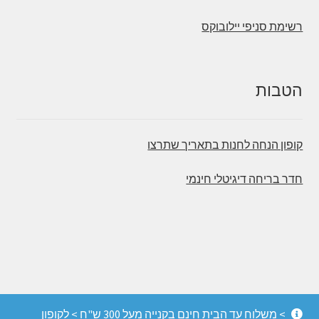
רשימת סניפי יילובוקס
הטבות
קופון הנחה לחנות בתאריך שתרצו
חדר בריחה דיגיטלי חינמי
© משחקי הכיף - חדרי בריחה, משחקי קופסה והפעלות
> משלוח עד הבית חינם בקנייה מעל 300 ש"ח > לקופון