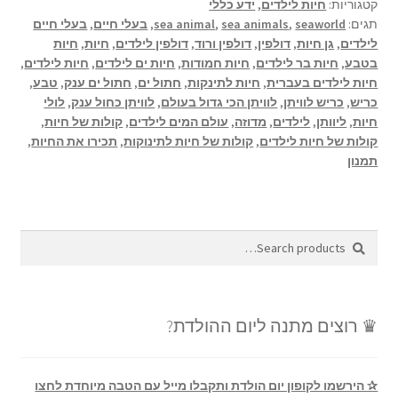
קטגוריות:
חיות לילדים
,
ידע כללי
תגים:
seaworld
,
sea animals
,
sea animal
,
בעלי חיים
,
בעלי חיים
לילדים
,
גן חיות
,
דולפין
,
דולפין ורוד
,
דולפין לילדים
,
חיות
,
חיות
בטבע
,
חיות בר לילדים
,
חיות חמודות
,
חיות ים לילדים
,
חיות לילדים
,
חיות לילדים בעברית
,
חיות לתינקות
,
חתול ים
,
חתול ים ענק
,
טבע
,
כריש
,
כריש לוויתן
,
לוויתן הכי גדול בעולם
,
לוויתן כחול ענק
,
לולי
חיות
,
ליוותן
,
לילדים
,
מדוזה
,
עולם המים לילדים
,
קולות של חיות
,
קולות של חיות לילדים
,
קולות של חיות לתינוקות
,
תכירו את החיות
,
תמנון
Search
Search
for:
♛ רוצים מתנה ליום ההולדת?
✰ הירשמו לקופון יום הולדת ותקבלו מייל עם הטבה מיוחדת לחצו