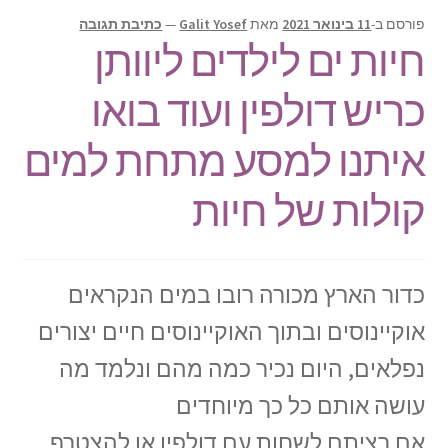
תפריט
צור קשר
פורסם ב-
11 בינואר 2021
מאת
Galit Yosef
—
כתיבת תגובה
הילד
חיות ים לילדים ליוותן
Products
search
כריש דולפין ועוד בואו
איתנו למסע מתחת למים
קולות של חיות
כדור הארץ מכורה רובו במים הנקראים
אוקיינוסים ובתוך האוקיינוסים חיים יצורים
נפלאים, היום נכיר כמה מהם ונלמד מה
עושה אותם כל כך מיוחדים
אם רציתם לשחות עם דולפין או להצטרף