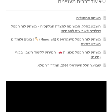
♡♥ עוד דברים מעניינים…
משחק החתולים
חשבון בחלל: המשימה להצלת הגלקסיה – משחק לוח הכפל
שילדים לא רוצים להפסיק!
משחק לוח הכפל מיינקראפט (Minecraft)
| בונים ולומדים
חשבון בחינם
משחק לוח הכפל מכוניות
| המירוץ ללימוד חשבון בכיף
(חינם)
שבוע החלל הישראלי 2026: המדריך המלא
נגן
וידאו