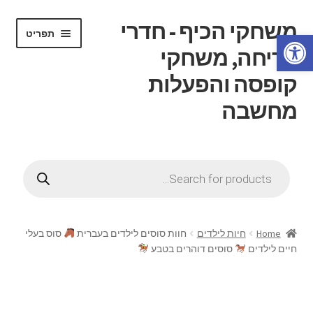
משחקי הכיף - חדרי
דלג
לדלג
תפריט
פתח סרגל נגישות
לתוכן
לניווט
בריחה, משחקי
קופסה והפעלות
מחשבה
הרחב
דף בית
את
Products
תפריט
search
הרחב
חנות
הילד
את
תפריט
הרחב
חוג משחקי קופסה
הילד
את
Home
חיות לילדים
חוות סוסים לילדים בעברית
סוס בעלי
תפריט
חיים לילדים
סוסים דוהרים בטבע
הרחב
חדרי בריחה
הילד
את
תפריט
הרחב
ידע כללי
הילד
את