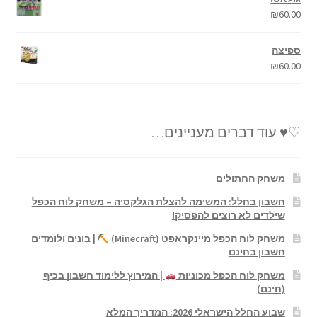
₪
60.00
ספיצה
₪
60.00
♡♥ עוד דברים מעניינים…
משחק החתולים
חשבון בחלל: המשימה להצלת הגלקסיה – משחק לוח הכפל
שילדים לא רוצים להפסיק!
משחק לוח הכפל מיינקראפט (Minecraft)
| בונים ולומדים
חשבון בחינם
משחק לוח הכפל מכוניות
| המירוץ ללימוד חשבון בכיף
(חינם)
שבוע החלל הישראלי 2026: המדריך המלא