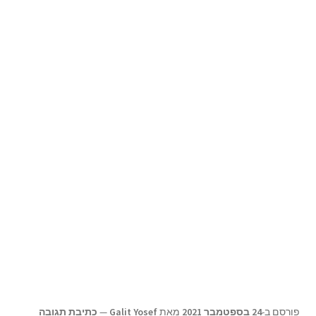
תפריט
צור קשר
הילד
Products
search
פורסם ב-
24 בספטמבר 2021
מאת
Galit Yosef
—
כתיבת תגובה