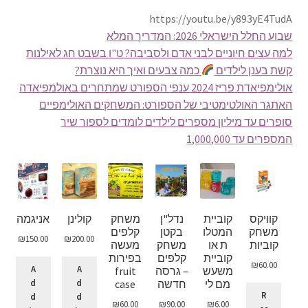
https://youtu.be/y893yE4TudA
שבוע החלל הישראלי 2026: המדריך המלא
למה עצים חיוניים לבני אדם ולסביבה? ט"ו בשבט חג לאילנות
קשת בענן לילדים
כמה צבעים ואיך היא נוצרת?
אולימפיאדת פריז 2024 ענפי הספורט שמתחרים באולמפיאדה
האתגר האולטימטיבי של הספורט: המשחקים האולימפיים
סופרים עד מיליון מספרים לילדים לומדים לספור שיר
המספרים עד 1,000,000
קוויקס
קוביית
נדל"ן
משחק
קולינן
אניגמה
משחק
המטלו
בקטן
קלפים
₪
150.00
₪
200.00
קוביות
ת או
משחק
מעשה
קוביית
קלפים
בפירות
₪
60.00
A
A
משעש
– גרסה
fruit
d
d
מם לי
חדשה
case
R
d
d
₪
60.00
₪
90.00
₪
6.00