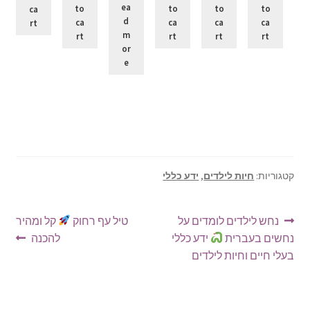
ea
to
to
to
to
ca
d
ca
ca
ca
ca
rt
m
rt
rt
rt
rt
or
e
קטגוריות:
חיות לילדים
,
ידע כללי
ניווט
הפוסט
הפוסט
נחש לילדים לומדים על
טיל עף רחוק
קל ומהיר
הקודם:
הבא:
נחשים בעברית
ידע כללי
להכנה
בעלי חיים וחיות לילדים