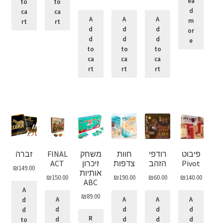
ea
to
to
d
ca
ca
A
A
A
m
rt
rt
d
d
d
or
d
d
d
e
to
to
to
ca
ca
ca
rt
rt
rt
פיבוט
רודפי
חוות
משחק
FINAL
זברה
Pivot
הזהב
צדפות
זיכרון
ACT
₪
149.00
אותיות
₪
150.00
₪
190.00
₪
60.00
₪
140.00
ABC
A
₪
89.00
A
A
A
A
d
d
d
d
d
d
R
d
d
d
d
to