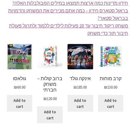
חידון מדינות כמה ארצות תמצאו במילים המבולבלות האלה?
בראול סטארס חידון – כמה אתם מכירים את המשחק והדמויות
בבראול סטאר?
משחק ריקוד חיבור עד 20 פעילות לילדים ללמוד ולתרגל פעולת
חיבור תוך כדי משחק
קרב מוחות
אינקה גולד
ברוב קולות –
גולאסו
משחק
₪
60.00
₪
185.00
₪
130.00
חברתי
₪
120.00
Add to
Add to
Add to
cart
cart
cart
Add to
cart