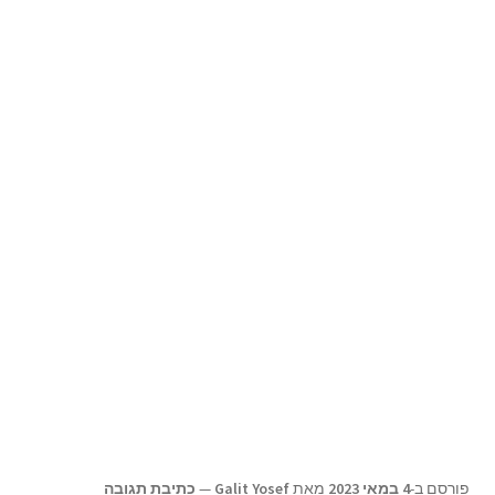
תפריט
צור קשר
הילד
Products
search
פורסם ב-
4 במאי 2023
מאת
Galit Yosef
—
כתיבת תגובה