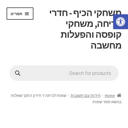
משחקי הכיף - חדרי
דלג
לדלג
תפריט
פתח סרגל נגישות
לתוכן
לניווט
בריחה, משחקי
קופסה והפעלות
מחשבה
הרחב
דף בית
את
Products
תפריט
search
הרחב
חנות
הילד
את
תפריט
הרחב
חוג משחקי קופסה
הילד
את
Home
חידות עם תשובות
שמות לכיתה ד חידון התנך שאלות
תפריט
בנושא ספר שמות
הרחב
חדרי בריחה
הילד
את
תפריט
הרחב
ידע כללי
הילד
את