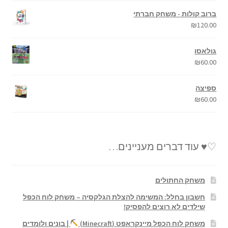
ברוב קולות - משחק חברתי
₪
120.00
גולאסו
₪
60.00
ספיצה
₪
60.00
♡♥ עוד דברים מעניינים…
משחק החתולים
חשבון בחלל: המשימה להצלת הגלקסיה – משחק לוח הכפל
שילדים לא רוצים להפסיק!
משחק לוח הכפל מיינקראפט (Minecraft)
| בונים ולומדים