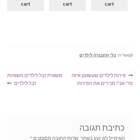
cart
cart
cart
קטגוריה:
כלי תחבורה לילדים
ניווט
הפוסט
הפוסט
פירות לילדים שעשועון איזה
משאית זבל לילדים משאיות
הקודם:
הבא:
פרי אני? מכירים את הפירות
זבל לילדים
כתיבת תגובה
האימייל לא יוצג באתר.
שדות החובה מסומנים
*