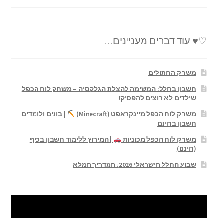
♡♥ עוד דברים מעניינים…
משחק החתולים
חשבון בחלל: המשימה להצלת הגלקסיה – משחק לוח הכפל
שילדים לא רוצים להפסיק!
משחק לוח הכפל מיינקראפט (Minecraft)
| בונים ולומדים
חשבון בחינם
משחק לוח הכפל מכוניות
| המירוץ ללימוד חשבון בכיף
(חינם)
שבוע החלל הישראלי 2026: המדריך המלא
נגן
וידאו