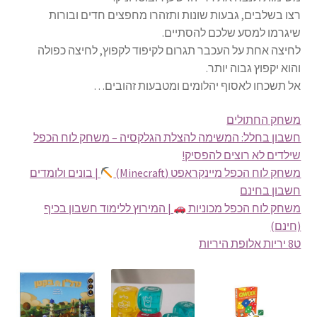
רצו בשלבים, גבעות שונות ותזהרו מחפצים חדים ובורות
שיגרמו למסע שלכם להסתיים.
לחיצה אחת על העכבר תגרום לקיפוד לקפוץ, לחיצה כפולה
והוא יקפוץ גבוה יותר.
אל תשכחו לאסוף יהלומים ומטבעות זהובים…
משחק החתולים
חשבון בחלל: המשימה להצלת הגלקסיה – משחק לוח הכפל
שילדים לא רוצים להפסיק!
משחק לוח הכפל מיינקראפט (Minecraft)
| בונים ולומדים
חשבון בחינם
משחק לוח הכפל מכוניות
| המירוץ ללימוד חשבון בכיף
(חינם)
ט8 יריות אלופת היריות