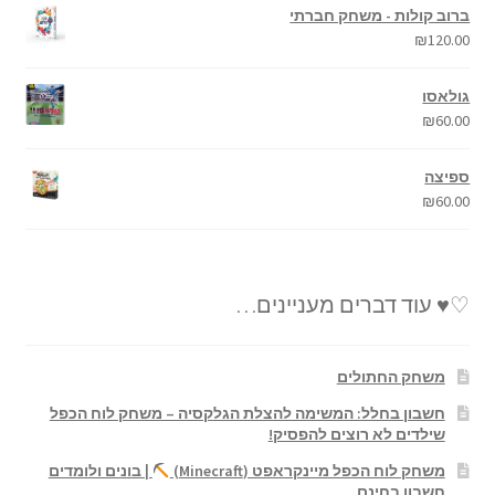
ברוב קולות - משחק חברתי
₪
120.00
גולאסו
₪
60.00
ספיצה
₪
60.00
♡♥ עוד דברים מעניינים…
משחק החתולים
חשבון בחלל: המשימה להצלת הגלקסיה – משחק לוח הכפל
שילדים לא רוצים להפסיק!
משחק לוח הכפל מיינקראפט (Minecraft)
| בונים ולומדים
חשבון בחינם