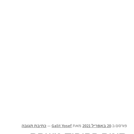
תפריט
צור קשר
הילד
Products
search
פורסם ב-
20 באפריל 2021
מאת
Galit Yosef
—
כתיבת תגובה