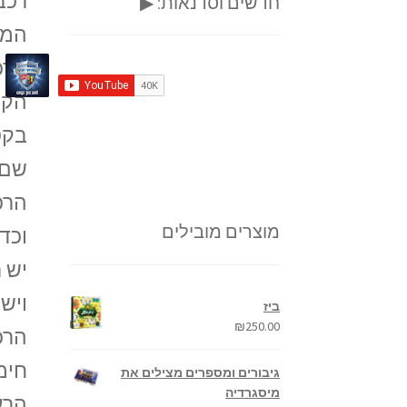
רכב
חדשים וסדנאות: ▶
המש
הרכ
הקט
בקט
שם 
הרכ
מוצרים מובילים
וכד
יש 
ויש
ביז
₪
250.00
הרכ
חימ
גיבורים ומספרים מצילים את
מיסגרדיה
הרע