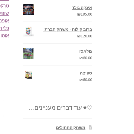
טרקטו
אינקה גולד
שופל
₪
185.00
אופני
כלי ת
ברוב קולות - משחק חברתי
אוטוב
₪
120.00
גולאסו
₪
60.00
ספיצה
₪
60.00
♡♥ עוד דברים מעניינים…
משחק החתולים