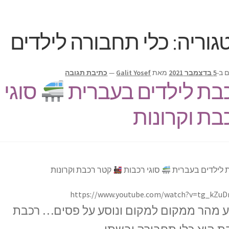
גוריה:
כלי תחבורה לילדים
 ב-
5 בדצמבר 2021
מאת
Galit Yosef
—
כתיבת תגובה
בת לילדים בעברית
סוגי 
בת וקרונות
 לילדים בעברית
סוגי רכבות
קטר רכבת וקרונות
https://www.youtube.com/watch?v=tg_kZuD
ע מהר ממקום למקום ונוסע על פסים… רכבת