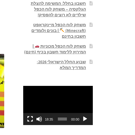
חשבון בחלל: המשימה להצלת
הגלקסיה – משחק לוח הכפל
שילדים לא רוצים להפסיק!
משחק לוח הכפל מיינקראפט
(Minecraft)
| בונים ולומדים
חשבון בחינם
משחק לוח הכפל מכוניות
|
המירוץ ללימוד חשבון בכיף (חינם)
שבוע החלל הישראלי 2026:
המדריך המלא
נגן
וידאו
18:35
00:00