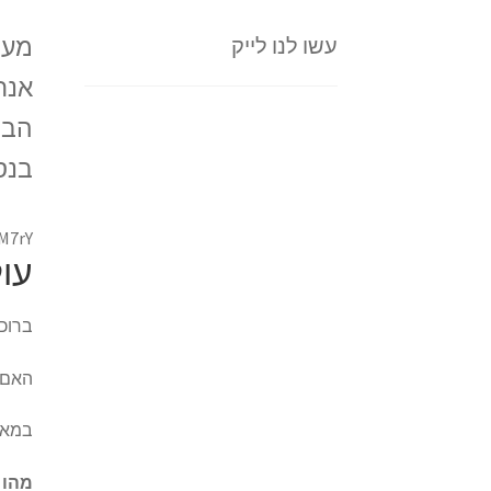
מער
עשו לנו לייק
אנח
הבט
בנס
LM7rY
עול
ברוכי
האם 
במאמר
מהו