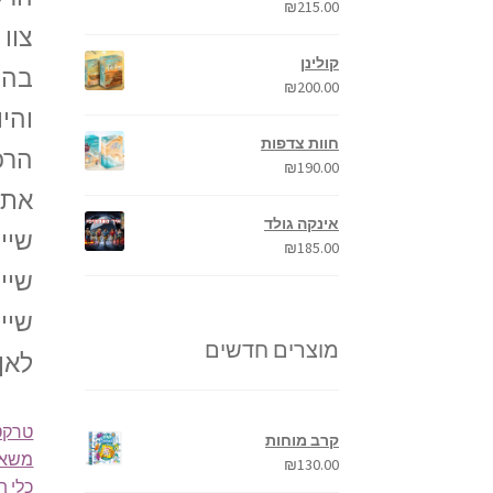
₪
215.00
צוו 
קולינן
בהמ
₪
200.00
והי
חוות צדפות
הרכ
₪
190.00
אתם
אינקה גולד
שיי
₪
185.00
שיי
שיי
מוצרים חדשים
לאן 
טרקטו
קרב מוחות
משאי
₪
130.00
כלי 