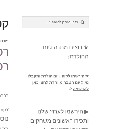
קט
Search
Search
for:
פורסם
♛ רוצים מתנה ליום
רכ
ההולדת?
רכ
✰ הירשמו לקופון יום הולדת ותקבלו
מייל עם הטבה מיוחדת לחצו כאן
להרשמה
✰
רכבת
mj7Y
▶ הירשמו לערוץ שלנו
נוס
ותכירו ראשונים משחקים