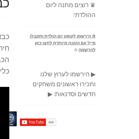
כב
♛ רוצים מתנה ליום
ההולדת?
כבא
✰ הירשמו לקופון יום הולדת ותקבלו
מייל עם הטבה מיוחדת לחצו כאן
חיר
להרשמה
✰
הכב
כלי
▶ הירשמו לערוץ שלנו
ותכירו ראשונים משחקים
חדשים וסדנאות: ▶