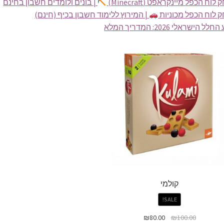
וח הכפל מיינקראפט (Minecraft)
| בונים ולומדים חשבון בחינם
 לוח הכפל מכוניות
| המירוץ ללימוד חשבון בכיף (חינם)
ל הישראלי 2026: המדריך המלא
קולמי
SALE!
₪
80.00
₪
100.00