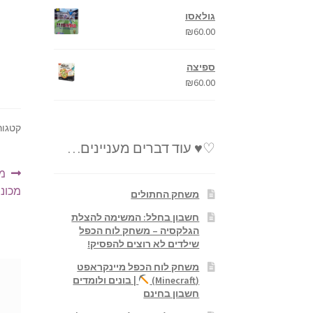
גולאסו
₪
60.00
ספיצה
₪
60.00
קטגור
♡♥ עוד דברים מעניינים…
ניו
ה
מכ
הק
מכוני
משחק החתולים
חשבון בחלל: המשימה להצלת
הגלקסיה – משחק לוח הכפל
שילדים לא רוצים להפסיק!
משחק לוח הכפל מיינקראפט
(Minecraft)
| בונים ולומדים
חשבון בחינם