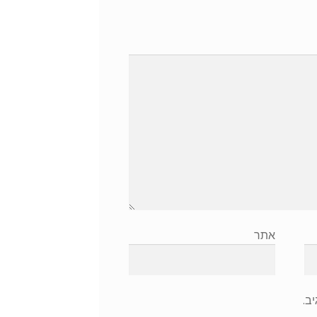
אתר
ב.