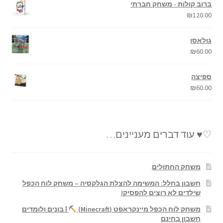
ברוב קולות - משחק חברתי
₪
120.00
גולאסו
₪
60.00
ספיצה
₪
60.00
♡♥ עוד דברים מעניינים…
משחק החתולים
חשבון בחלל: המשימה להצלת הגלקסיה – משחק לוח הכפל
שילדים לא רוצים להפסיק!
משחק לוח הכפל מיינקראפט (Minecraft)
| בונים ולומדים
חשבון בחינם