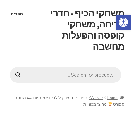
משחקי הכיף - חדרי
דלג
לדלג
תפריט
פתח סרגל נגישות
לתוכן
לניווט
בריחה, משחקי
קופסה והפעלות
מחשבה
הרחב
דף בית
את
Products
תפריט
search
הרחב
חנות
הילד
את
תפריט
הרחב
חוג משחקי קופסה
הילד
את
Home
ידע כללי
מכוניות מירוץ לילדים אמיתיות 🏎 מכונית
תפריט
ספורט
מרוצי מכוניות
הרחב
חדרי בריחה
הילד
את
תפריט
הרחב
ידע כללי
הילד
את