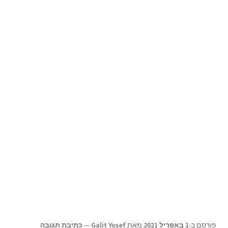
תפריט
צור קשר
הילד
Products
search
פורסם ב-
1 באפריל 2021
מאת
Galit Yosef
—
כתיבת תגובה