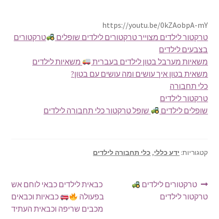
https://youtu.be/0kZAobpA-mY
טרקטור לילדים מצוייר טרקטורים לילדים שופלים
טרקטורים
בצבעים לילדים
משאיות מערבל בטון לילדים בעברית
משאיות לילדים
משאית בטון איך עושים ומה עושים עם בטון?
כלי תחבורה
טרקטור לילדים
שופלים לילדים
שופל טרקטור כלי תחבורה לילדים
קטגוריות:
ידע כללי
,
כלי תחבורה לילדים
ניווט
הפוסט
הפוסט
טרקטורים לילדים
כבאית לילדים כבאי לוחם אש
הקודם:
הבא:
טרקטור לילדים
בפעולה
כבאיות וכבאים
מכבים שריפה וכבאית העתיד