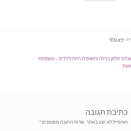
יה:
ידע כללי
וט
פוסט
לול חלזון ברלה וחשופית חיות לילדים – משפחת
ודם:
נות
כתיבת תגובה
האימייל לא יוצג באתר.
שדות החובה מסומנים
*