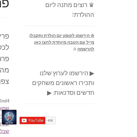
פר
♛ רוצים מתנה ליום
ההולדת?
פרי
✰ הירשמו לקופון יום הולדת ותקבלו
מייל עם הטבה מיוחדת לחצו כאן
לכל
להרשמה
✰
פרח
מה 
▶ הירשמו לערוץ שלנו
צפו
ותכירו ראשונים משחקים
חדשים וסדנאות: ▶
f0nd4
שמות
שירי 
שונית
שבלול