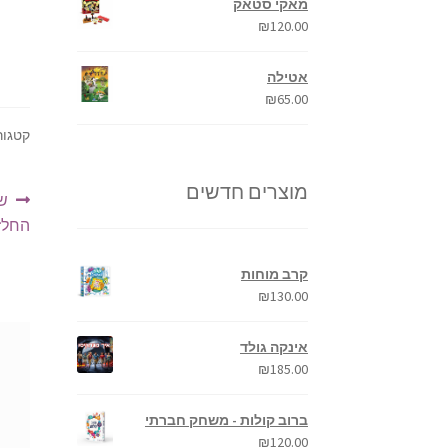
מאקי סטאק
₪
120.00
אטילה
₪
65.00
קטגור
מוצרים חדשים
ניו
ה
שב
הק
החלזו
קרב מוחות
₪
130.00
אינקה גולד
₪
185.00
ברוב קולות - משחק חברתי
₪
120.00