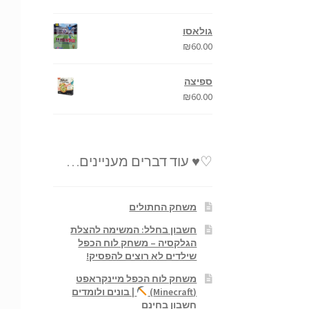
גולאסו
₪
60.00
ספיצה
₪
60.00
♡♥ עוד דברים מעניינים…
משחק החתולים
חשבון בחלל: המשימה להצלת
הגלקסיה – משחק לוח הכפל
שילדים לא רוצים להפסיק!
משחק לוח הכפל מיינקראפט
(Minecraft)
| בונים ולומדים
חשבון בחינם