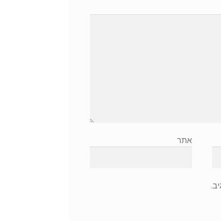
אתר
ב.