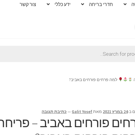
ה
חדרי בריחה
ידע כללי
צור קשר
ה
למה פרחים פורחים באביב?
 ב-
24 במרץ 2021
מאת
Galit Yosef
—
כתיבת תגובה
חים פורחים באביב – פריחה