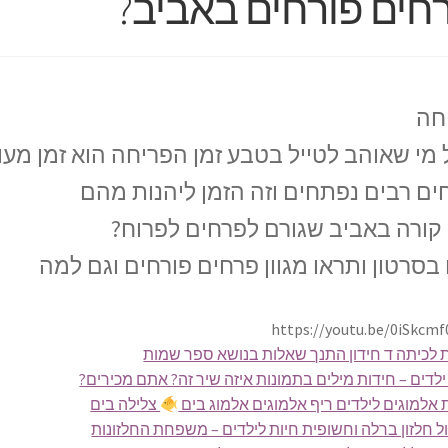
חים פורחים באביב?
חה
 מי שאוהב לטייל בטבע זמן הפריחה הוא זמן מעו
ים רבים נפתחים וזה הזמן ליהנות מהם
קורה באביב שגורם לפרחים לפרוח?
 בסרטון ותראו מגוון פרחים פורחים וגם למה
https://youtu.be/0iSkcm
 לכיתה ד חידון התנך שאלות בנושא ספר שמות
ילדים – חידות מילים בתמונות איזה שיר זה? אתם מכירים?
 אלמוגים לילדים ריף אלמוגים אלמוג בים
צלילה בים
 חלזון ברלה וחשופית חיות לילדים – משפחת החלזונות