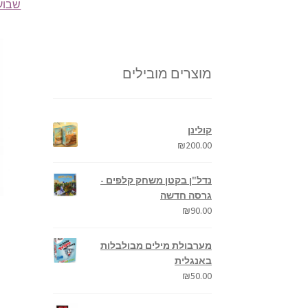
שבוע החל
מוצרים מובילים
קולינן
₪
200.00
נדל"ן בקטן משחק קלפים -
גרסה חדשה
₪
90.00
מערבולת מילים מבולבלות
באנגלית
₪
50.00