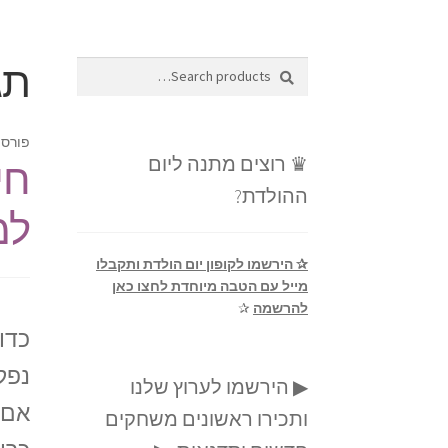
תג
Search
Search
for:
פורסם
♛ רוצים מתנה ליום
חי
ההולדת?
למ
✰ הירשמו לקופון יום הולדת ותקבלו
מייל עם הטבה מיוחדת לחצו כאן
להרשמה
✰
כדור
נפל
▶ הירשמו לערוץ שלנו
אם 
ותכירו ראשונים משחקים