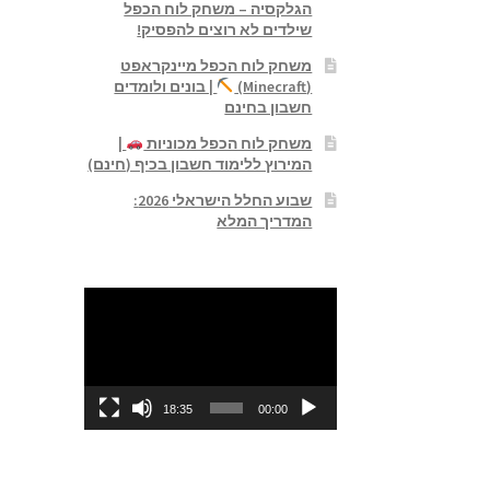
הגלקסיה – משחק לוח הכפל
שילדים לא רוצים להפסיק!
משחק לוח הכפל מיינקראפט
(Minecraft)
| בונים ולומדים
חשבון בחינם
משחק לוח הכפל מכוניות
|
המירוץ ללימוד חשבון בכיף (חינם)
שבוע החלל הישראלי 2026:
המדריך המלא
נגן
וידאו
18:35
00:00