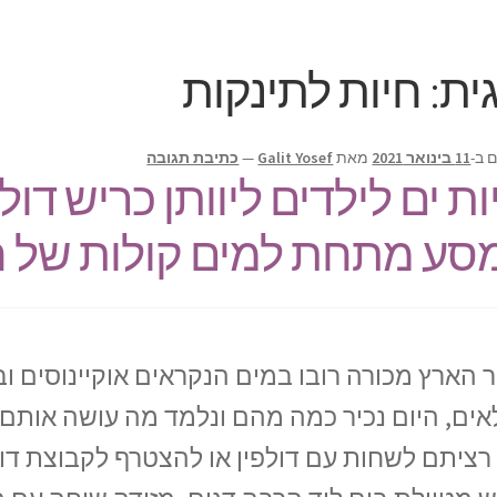
ית:
חיות לתינקות
 ב-
11 בינואר 2021
מאת
Galit Yosef
—
כתיבת תגובה
ות ים לילדים ליוותן כריש דולפ
סע מתחת למים קולות של ח
 הארץ מכורה רובו במים הנקראים אוקיינוסים ובת
אים, היום נכיר כמה מהם ונלמד מה עושה אותם 
רציתם לשחות עם דולפין או להצטרף לקבוצת דולפ