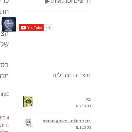
כרי
חדשים וסדנאות: ▶
חתו
היום
הצט
שלה
בסר
תהי
מוצרים מובילים
JifpE
ביז
₪
250.00
4 חיות החמודות בעולם לילדים מוזיקה מרגיעה לתינוקות! ופעוטות חיות מחמד 4K כלב, חתול, ארנב
ברוב קולות - משחק חברתי
חיות 
₪
120.00