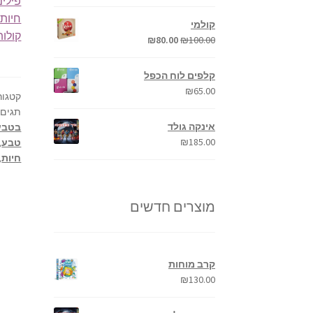
פילים
חיות 
קולמי
קולות
₪
80.00
₪
100.00
קלפים לוח הכפל
₪
65.00
קטגור
תגים:
אינקה גולד
בטבע
₪
185.00
טבע
,
חיות
,
מוצרים חדשים
קרב מוחות
₪
130.00