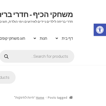
משחקי הכיף - חדרי בר
דלג
לדלג
לתוכן
לניווט
חדרי בריחה לילדים ניידים לאירועים וימי הולדת, ח
פתח סרגל נגישות
דף בית
חנות
חוג משחקי קופס
Products
search
Products
search
Posts tagged “חיות לתינקות”
Home